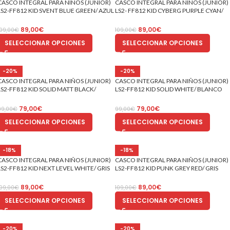
CASCO INTEGRAL PARA NIÑOS (JUNIOR)
CASCO INTEGRAL PARA NIÑOS (JUNIOR)
LS2-FF812 KID SVENT BLUE GREEN/ AZUL
LS2- FF812 KID CYBERG PURPLE CYAN/
VERDE ECE 22-06
PÚRPURA CIAN ECE 22-06
89,00
€
89,00
€
109,00
€
109,00
€
SELECCIONAR OPCIONES
SELECCIONAR OPCIONES
-20%
-20%
CASCO INTEGRAL PARA NIÑOS (JUNIOR)
CASCO INTEGRAL PARA NIÑOS (JUNIOR)
LS2-FF812 KID SOLID MATT BLACK/
LS2-FF812 KID SOLID WHITE/ BLANCO
NEGRO MATE ECE 22-06
ECE 22-06
79,00
€
79,00
€
99,00
€
99,00
€
SELECCIONAR OPCIONES
SELECCIONAR OPCIONES
-18%
-18%
CASCO INTEGRAL PARA NIÑOS (JUNIOR)
CASCO INTEGRAL PARA NIÑOS (JUNIOR)
LS2-FF812 KID NEXT LEVEL WHITE/ GRIS
LS2-FF812 KID PUNK GREY RED/ GRIS
ROJO ECE 22-06 (copia)
ROJO ECE 22-06
89,00
€
89,00
€
109,00
€
109,00
€
SELECCIONAR OPCIONES
SELECCIONAR OPCIONES
-20%
-20%