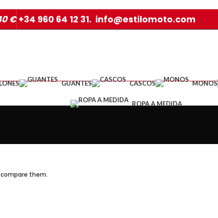
40 €
+34 960 64 12 31. info@estilomoto.com
LONES
GUANTES
CASCOS
MONOS
ROPA A MEDIDA
o compare them.