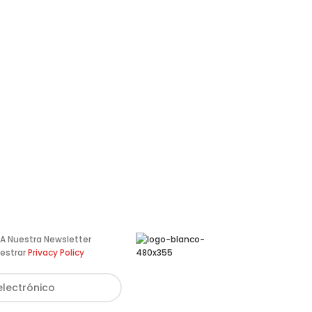
te A Nuestra Newsletter
estrar
Privacy Policy
Av. de Pérez Galdós, 122,
46008 València