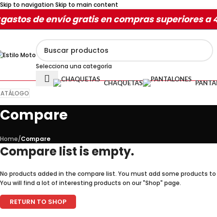
Skip to navigation
Skip to main content
gastos de envío gratis en compras superiores a 
Selecciona una categoría
CHAQUETAS
PANTA
ATÁLOGO
Compare
Home
/
Compare
Compare list is empty.
No products added in the compare list. You must add some products t
You will find a lot of interesting products on our "Shop" page.
RETURN TO SHOP