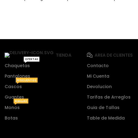
TIENDA
AREA DE CLIENTES
OFERTAS
Chaquetas
Contacto
Pantalones
Mi Cuenta
DISCUENTOS
Cascos
Devolucion
Guantes
Tarifas de Arreglos
REBAJAS
Monos
Guia de Tallas
Botas
Table de Medida