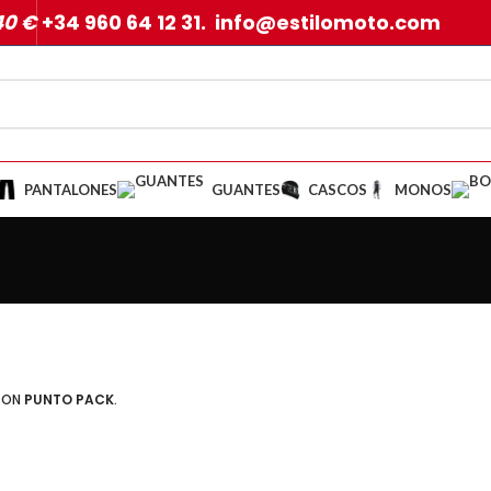
40 €
+34 960 64 12 31. info@estilomoto.com
PANTALONES
GUANTES
CASCOS
MONOS
 CON
PUNTO PACK
.