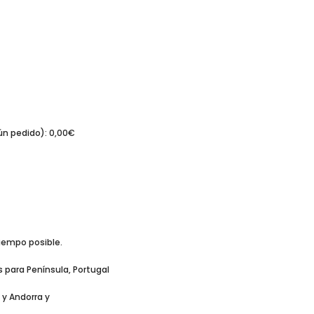
ún pedido): 0,00€
iempo posible.
s para Península, Portugal
 y Andorra y