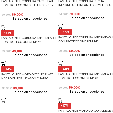
E
PANTALÓN DE CORDURA CAMUFLAJE
PANTALÓN DE CORDURA FUCSIA
CON PROTECCIONES C.E. UNISEX 137
IMPERMEABLE INFANTIL 2902 FUCSIA
GRIS CAMUFLAJE
79,00
€
89,00
€
94,00
€
99,90
€
Seleccionar opciones
Seleccionar opciones
-30%
-51%
PANTALON DE CORDURA IMPERMEABL
E
PANTALON DE CORDURA IMPERMEABLE
CON PROTECCIONES EM 142
CON PROTECCIONES EM142
NEGRO/ROJO
NEGRO/BLANCO
69,00
€
49,00
€
99,00
€
99,00
€
Seleccionar opciones
Seleccionar opciones
-40%
-14%
PANTALON DE CORDURA IMPERMEABL
E
PANTALON DE MOTO OCEANO PLATA
CON PROTECCIONES EM142
NEGRO FLUOR 4SEASON CUATRO
NEGRO/FLUOR
ESTACIONES TRICAPA IMPERMEABLE
TRANSPIRABLE
59,00
€
119,90
€
99,00
€
139,90
€
Seleccionar opciones
Seleccionar opciones
-17%
PANTALON DE MOTO CORDURA DEGE