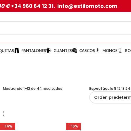
40 €
+34 960 64 12 31. info@estilomoto.com
QUETAS
PANTALONES
GUANTES
CASCOS
MONOS
BO
Mostrando 1–12 de 44 resultados
Espectáculo
9
12
18
24
-14%
-16%