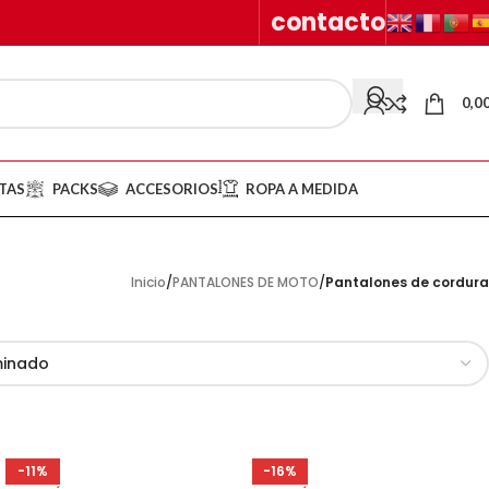
contacto
0,0
TAS
PACKS
ACCESORIOS
ROPA A MEDIDA
Inicio
/
PANTALONES DE MOTO
/
Pantalones de cordura
-11%
-16%