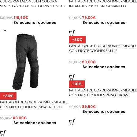
CUBRE PANTALONES EN CODURA
PANTALÓN DE CORDURA IMPERMEABL
SEVENTY/70 SD-PT20 TOURING UNISEX
INFANTIL 2901 NEGRO AMARILLO
NEGRO
FLUOR
119,90
€
79,00
€
139,90
€
94,00
€
Seleccionar opciones
Seleccionar opciones
-30%
PANTALON DE CORDURA IMPERMEABL
CON PROTECCIONES EM142
NEGRO/AZUL
69,00
€
99,00
€
Seleccionar opciones
-10%
PANTALÓN DE CORDURA IMPERMEABL
CON PROTECCIONES PARA CHICAS
-30%
HELENA NEGRO
PANTALON DE CORDURA IMPERMEABLE
89,90
€
CON PROTECCIONES EM142 NEGRO
99,90
€
Seleccionar opciones
69,00
€
99,00
€
Seleccionar opciones