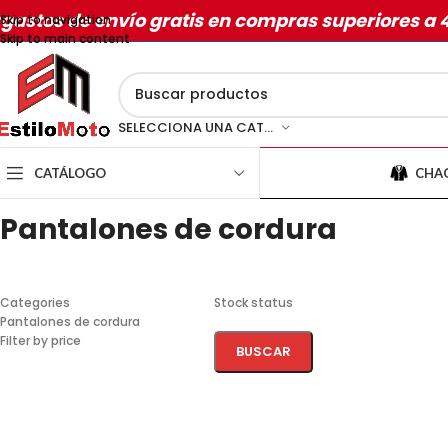
gastos de envío gratis en compras superiores a 
Skip to navigation
Skip to main content
SELECCIONA UNA CATEGORÍA
CATÁLOGO
CHA
Pantalones de cordura
Categories
Stock status
Pantalones de cordura
Filter by price
BUSCAR