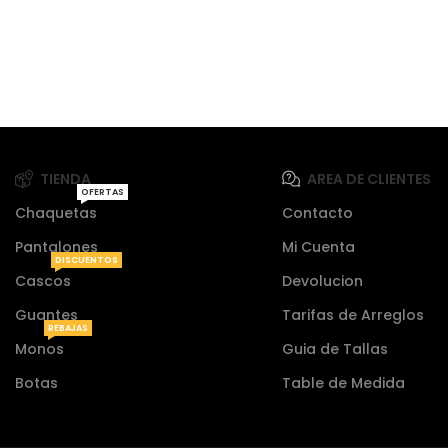
TIENDA
AREA DE CLIENTES
OFERTAS
Chaquetas
Contacto
Pantalones
Mi Cuenta
DISCUENTOS
Cascos
Devolucion
Guantes
Tarifas de Arreglos
REBAJAS
Monos
Guia de Tallas
Botas
Table de Medida