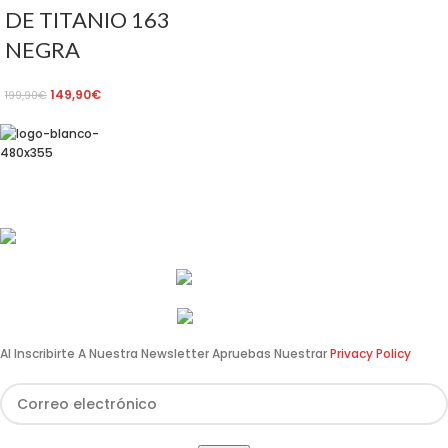
DE TITANIO 163
NEGRA
149,90
€
199,90
€
Av. de Pérez Galdós, 122, 46008 València
info@estilomoto.com
633 688 666
960 64 12 31
Al Inscribirte A Nuestra Newsletter Apruebas Nuestrar
Privacy Policy