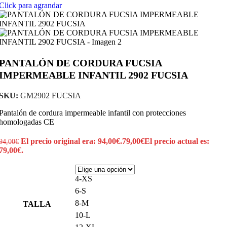
Click para agrandar
PANTALÓN DE CORDURA FUCSIA
IMPERMEABLE INFANTIL 2902 FUCSIA
SKU:
GM2902 FUCSIA
Pantalón de cordura impermeable infantil con protecciones
homologadas CE
El precio original era: 94,00€.
79,00
€
El precio actual es:
94,00
€
79,00€.
4-XS
6-S
8-M
TALLA
10-L