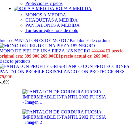
Protecciones y petos
ROPA A MEDIDA
MONOS A MEDIDA
CHAQUETAS A MEDIDA
PANTALONES A MEDIDA
Tarifas arreglos ropa de moto
Inicio
/
PANTALONES DE MOTO
/
Pantalones de cordura
MONO DE PIEL DE UNA PIEZA 185 NEGRO
El precio
399,90
€
original era: 399,90€.
269,00
€
El precio actual es: 269,00€.
Back to products
PANTALÓN PROFILE GRIS/BLANCO CON PROTECCIONES
79,90
€
-16%