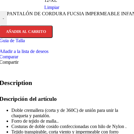
12-XL
Limpiar
PANTALÓN DE CORDURA FUCSIA IMPERMEABLE INFANTIL
-
AÑADIR AL CARRITO
Guia de Talla
Añadir a la lista de deseos
Comparar
Compartir
Description
Descripción del artículo
Doble cremallera (corta y de 360C) de unión para unir la
chaqueta y pantalón.
Forro de tejido de malla..
Costuras de doble cosido confeccionadas con hilo de Nylon .
Tejido transpirable, corta viento y impermeable con forro