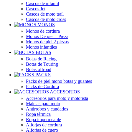
Cascos de infantil
Cascos Jet
Cascos de moto trail
Cascos de moto cross
MONOS
Monos de cordura
Monos De piel 1 Pieza
Monos de piel 2 piezas
Monos infantiles
BOTAS
Botas de Racing
Botas de Touring
Botas offroad
PACKS
Packs de piel mono botas y guantes
Packs de Cordura
ACCESORIOS
Accesorios para moto y motorista
Maletas para moto
Antirrobos y candados
Ropa térmica
Ropa impermeable
Alforjas de cordura
Alforjas de cuero