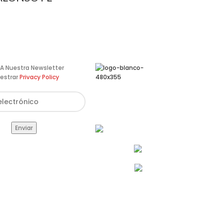
te A Nuestra Newsletter
estrar
Privacy Policy
Av. de Pérez Galdós, 122,
46008 València
info@estilomoto.com
633 688 666
960 64 12 31