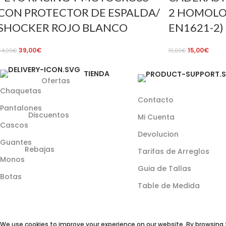
CON PROTECTOR DE ESPALDA/
2 HOMOLO
SHOCKER ROJO BLANCO
EN1621-2)
39,00
€
15,00
€
54,00
€
19,00
€
TIENDA
Ofertas
Chaquetas
Contacto
Pantalones
Discuentos
Mi Cuenta
Cascos
Devolucion
Guantes
Rebajas
Tarifas de Arreglos
Monos
Guia de Tallas
Botas
Table de Medida
We use cookies to improve your experience on our website. By browsing t