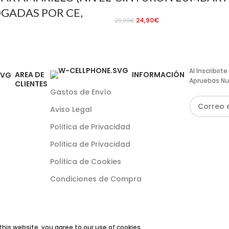
GADAS POR CE,
24,90
€
29,90
€
Al Inscribir
AREA DE
INFORMACIÓN
Apruebas Nu
CLIENTES
Gastos de Envío
Aviso Legal
Politica de Privacidad
Politica de Privacidad
Politica de Cookies
Condiciones de Compra
his website, you agree to our use of cookies.