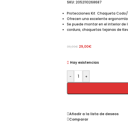
SKU:
2052110268687
Protecciones Kit Chaqueta Codo
Ofrecen una excelente ergonomía y
Se puede montar en el interior de 
cordura, chaquetas tejanas de Kew
29,00
€
36,00
€
Hay existencias
-
+
Añadir a la lista de deseos
Comparar