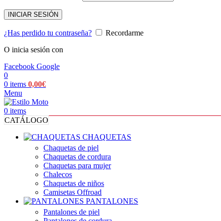
INICIAR SESIÓN
¿Has perdido tu contraseña?
Recordarme
O inicia sesión con
Facebook
Google
0
0
items
0,00
€
Menu
0
items
CATÁLOGO
CHAQUETAS
Chaquetas de piel
Chaquetas de cordura
Chaquetas para mujer
Chalecos
Chaquetas de niños
Camisetas Offroad
PANTALONES
Pantalones de piel
Pantalones de cordura