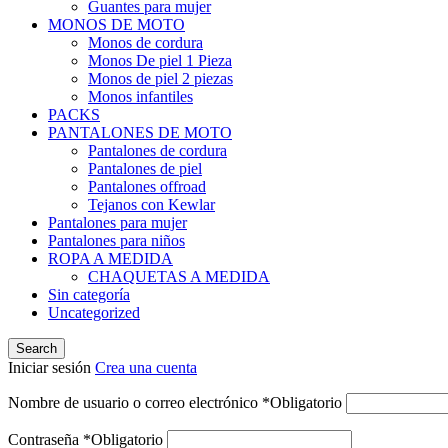
Guantes para mujer
MONOS DE MOTO
Monos de cordura
Monos De piel 1 Pieza
Monos de piel 2 piezas
Monos infantiles
PACKS
PANTALONES DE MOTO
Pantalones de cordura
Pantalones de piel
Pantalones offroad
Tejanos con Kewlar
Pantalones para mujer
Pantalones para niños
ROPA A MEDIDA
CHAQUETAS A MEDIDA
Sin categoría
Uncategorized
Search
Iniciar sesión
Crea una cuenta
Nombre de usuario o correo electrónico
*
Obligatorio
Contraseña
*
Obligatorio