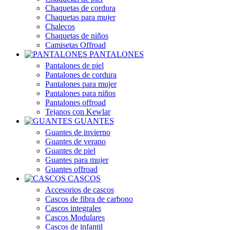
Chaquetas de cordura
Chaquetas para mujer
Chalecos
Chaquetas de niños
Camisetas Offroad
PANTALONES
Pantalones de piel
Pantalones de cordura
Pantalones para mujer
Pantalones para niños
Pantalones offroad
Tejanos con Kewlar
GUANTES
Guantes de invierno
Guantes de verano
Guantes de piel
Guantes para mujer
Guantes offroad
CASCOS
Accesorios de cascos
Cascos de fibra de carbono
Cascos integrales
Cascos Modulares
Cascos de infantil