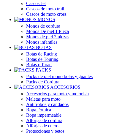
Cascos Jet
Cascos de moto trail
Cascos de moto cross
MONOS
Monos de cordura
Monos De piel 1 Pieza
Monos de piel 2 piezas
Monos infantiles
BOTAS
Botas de Racing
Botas de Touring
Botas offroad
PACKS
Packs de piel mono botas y guantes
Packs de Cordura
ACCESORIOS
Accesorios para moto y motorista
Maletas para moto
Antirrobos y candados
Ropa térmica
Ropa impermeable
Alforjas de cordura
Alforjas de cuero
Protecciones y petos