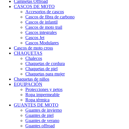
Camisetas Offroad
CASCOS DE MOTO
Accesorios de cascos
Cascos de fibra de carbono
Cascos de infantil
Cascos de moto trail
Cascos integrales
Cascos Jet
Cascos Modulares
Cascos de moto cross
CHAQUETAS
Chalecos
Chaquetas de cordura
Chaquetas de piel
Chaquetas para mujer
Chaquetas de niños
EQUIPACIÓN
Protecciones y petos
Ropa impermeable
Ropa térmica
GUANTES DE MOTO
Guantes de invierno
Guantes de piel
Guantes de verano
Guantes offroad