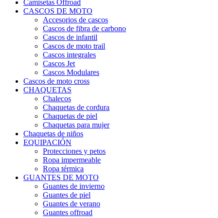
Camisetas Offroad
CASCOS DE MOTO
Accesorios de cascos
Cascos de fibra de carbono
Cascos de infantil
Cascos de moto trail
Cascos integrales
Cascos Jet
Cascos Modulares
Cascos de moto cross
CHAQUETAS
Chalecos
Chaquetas de cordura
Chaquetas de piel
Chaquetas para mujer
Chaquetas de niños
EQUIPACIÓN
Protecciones y petos
Ropa impermeable
Ropa térmica
GUANTES DE MOTO
Guantes de invierno
Guantes de piel
Guantes de verano
Guantes offroad