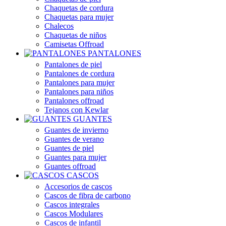
Chaquetas de cordura
Chaquetas para mujer
Chalecos
Chaquetas de niños
Camisetas Offroad
PANTALONES
Pantalones de piel
Pantalones de cordura
Pantalones para mujer
Pantalones para niños
Pantalones offroad
Tejanos con Kewlar
GUANTES
Guantes de invierno
Guantes de verano
Guantes de piel
Guantes para mujer
Guantes offroad
CASCOS
Accesorios de cascos
Cascos de fibra de carbono
Cascos integrales
Cascos Modulares
Cascos de infantil