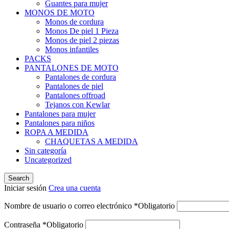
Guantes para mujer
MONOS DE MOTO
Monos de cordura
Monos De piel 1 Pieza
Monos de piel 2 piezas
Monos infantiles
PACKS
PANTALONES DE MOTO
Pantalones de cordura
Pantalones de piel
Pantalones offroad
Tejanos con Kewlar
Pantalones para mujer
Pantalones para niños
ROPA A MEDIDA
CHAQUETAS A MEDIDA
Sin categoría
Uncategorized
Search
Iniciar sesión
Crea una cuenta
Nombre de usuario o correo electrónico
*
Obligatorio
Contraseña
*
Obligatorio