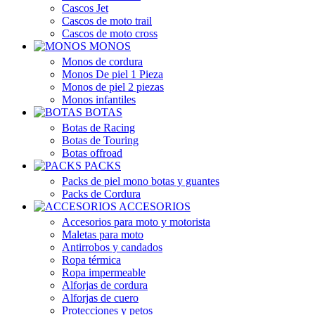
Cascos Jet
Cascos de moto trail
Cascos de moto cross
MONOS
Monos de cordura
Monos De piel 1 Pieza
Monos de piel 2 piezas
Monos infantiles
BOTAS
Botas de Racing
Botas de Touring
Botas offroad
PACKS
Packs de piel mono botas y guantes
Packs de Cordura
ACCESORIOS
Accesorios para moto y motorista
Maletas para moto
Antirrobos y candados
Ropa térmica
Ropa impermeable
Alforjas de cordura
Alforjas de cuero
Protecciones y petos