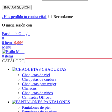
INICIAR SESIÓN
¿Has perdido tu contraseña?
Recordarme
O inicia sesión con
Facebook
Google
0
0
items
0,00
€
Menu
0
items
CATÁLOGO
CHAQUETAS
Chaquetas de piel
Chaquetas de cordura
Chaquetas para mujer
Chalecos
Chaquetas de niños
Camisetas Offroad
PANTALONES
Pantalones de piel
Pantalones de cordura