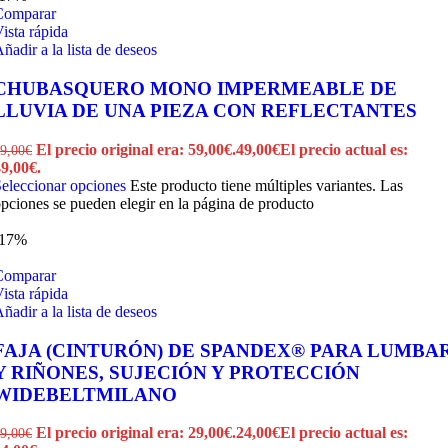
Comparar
ista rápida
ñadir a la lista de deseos
CHUBASQUERO MONO IMPERMEABLE DE
LLUVIA DE UNA PIEZA CON REFLECTANTES
El precio original era: 59,00€.
49,00
€
El precio actual es:
9,00
€
9,00€.
eleccionar opciones
Este producto tiene múltiples variantes. Las
pciones se pueden elegir en la página de producto
-17%
Comparar
ista rápida
ñadir a la lista de deseos
FAJA (CINTURÓN) DE SPANDEX® PARA LUMBA
Y RIÑONES, SUJECIÓN Y PROTECCIÓN
WIDEBELTMILANO
El precio original era: 29,00€.
24,00
€
El precio actual es:
9,00
€