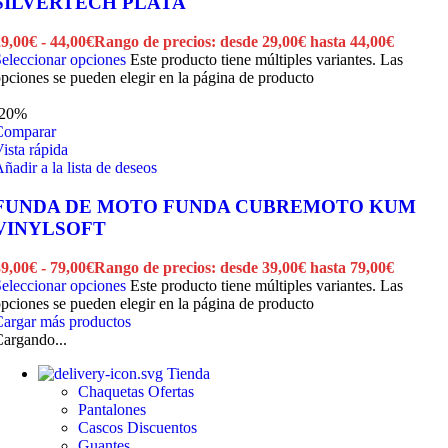
SILVERTECH PLATA
29,00
€
-
44,00
€
Rango de precios: desde 29,00€ hasta 44,00€
eleccionar opciones
Este producto tiene múltiples variantes. Las
pciones se pueden elegir en la página de producto
-20%
Comparar
ista rápida
ñadir a la lista de deseos
FUNDA DE MOTO FUNDA CUBREMOTO KUM
VINYLSOFT
39,00
€
-
79,00
€
Rango de precios: desde 39,00€ hasta 79,00€
eleccionar opciones
Este producto tiene múltiples variantes. Las
pciones se pueden elegir en la página de producto
argar más productos
argando...
Tienda
Chaquetas
Ofertas
Pantalones
Cascos
Discuentos
Guantes