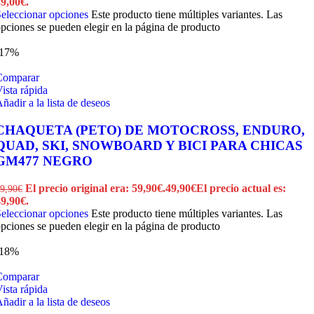
9,00€.
eleccionar opciones
Este producto tiene múltiples variantes. Las
pciones se pueden elegir en la página de producto
-17%
Comparar
ista rápida
ñadir a la lista de deseos
CHAQUETA (PETO) DE MOTOCROSS, ENDURO,
QUAD, SKI, SNOWBOARD Y BICI PARA CHICAS
GM477 NEGRO
El precio original era: 59,90€.
49,90
€
El precio actual es:
9,90
€
9,90€.
eleccionar opciones
Este producto tiene múltiples variantes. Las
pciones se pueden elegir en la página de producto
-18%
Comparar
ista rápida
ñadir a la lista de deseos