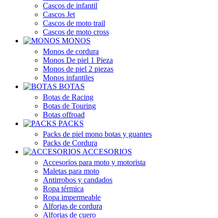
Cascos de infantil
Cascos Jet
Cascos de moto trail
Cascos de moto cross
MONOS
Monos de cordura
Monos De piel 1 Pieza
Monos de piel 2 piezas
Monos infantiles
BOTAS
Botas de Racing
Botas de Touring
Botas offroad
PACKS
Packs de piel mono botas y guantes
Packs de Cordura
ACCESORIOS
Accesorios para moto y motorista
Maletas para moto
Antirrobos y candados
Ropa térmica
Ropa impermeable
Alforjas de cordura
Alforjas de cuero