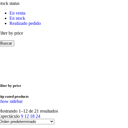
tock status
En venta
En stock
Realizado pedido
ilter by price
Buscar
ilter by price
op rated products
Show sidebar
ostrando 1–12 de 21 resultados
Espectáculo
9
12
18
24