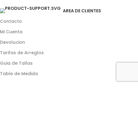
AREA DE CLIENTES
Contacto
Mi Cuenta
Devolucion
Tarifas de Arreglos
Guia de Tallas
Table de Medida
We use cookies to improve your experience on our website. By browsing
this website, you agree to our use of cookies.
ACCEPT