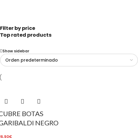
Filter by price
Top rated products
Show sidebar
CUBRE BOTAS
GARIBALDI NEGRO
26,90
€