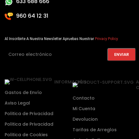
633 688 666
960 64 12 31
Al Inscribirte A Nuestra Newsletter Apruebas Nuestrar
Privacy Policy
INFORMACIÓN
A
C
Gastos de Envío
Contacto
Aviso Legal
Mi Cuenta
Politica de Privacidad
Devolucion
Politica de Privacidad
Tarifas de Arreglos
Politica de Cookies