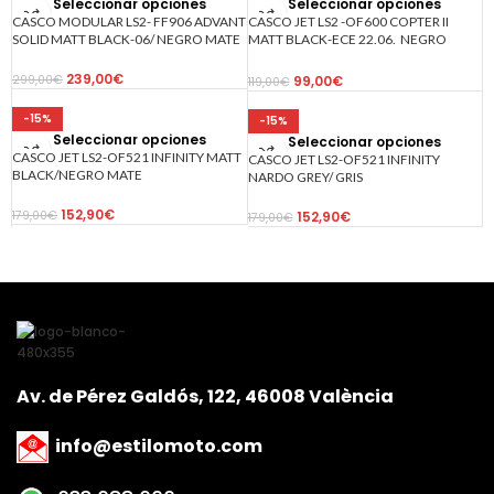
Seleccionar opciones
Seleccionar opciones
CASCO MODULAR LS2- FF906 ADVANT
CASCO JET LS2 -OF600 COPTER II
SOLID MATT BLACK-06/ NEGRO MATE
MATT BLACK-ECE 22.06. NEGRO
MATE
239,00
€
99,00
€
299,00
€
119,00
€
-15%
-15%
Seleccionar opciones
Seleccionar opciones
CASCO JET LS2-OF521 INFINITY MATT
CASCO JET LS2-OF521 INFINITY
BLACK/NEGRO MATE
NARDO GREY/ GRIS
152,90
€
152,90
€
179,00
€
179,00
€
Av. de Pérez Galdós, 122, 46008 València
info@estilomoto.com