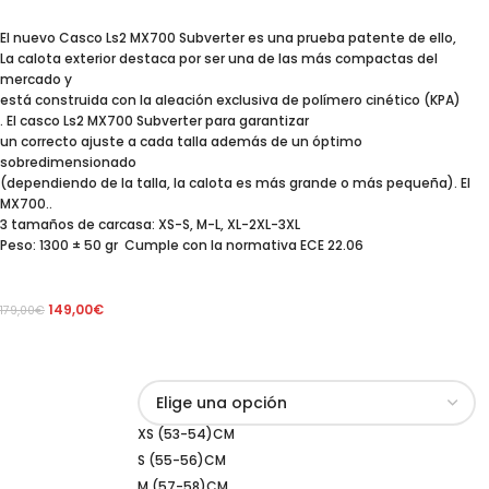
El nuevo Casco Ls2 MX700 Subverter es una prueba patente de ello,
La calota exterior destaca por ser una de las más compactas del
mercado y
está construida con la aleación exclusiva de polímero cinético (KPA)
. El casco Ls2 MX700 Subverter para garantizar
un correcto ajuste a cada talla además de un óptimo
sobredimensionado
(dependiendo de la talla, la calota es más grande o más pequeña). El
MX700..
3 tamaños de carcasa: XS-S, M-L, XL-2XL-3XL
Peso: 1300 ± 50 gr Cumple con la normativa ECE 22.06
149,00
€
179,00
€
XS (53-54)CM
S (55-56)CM
M (57-58)CM