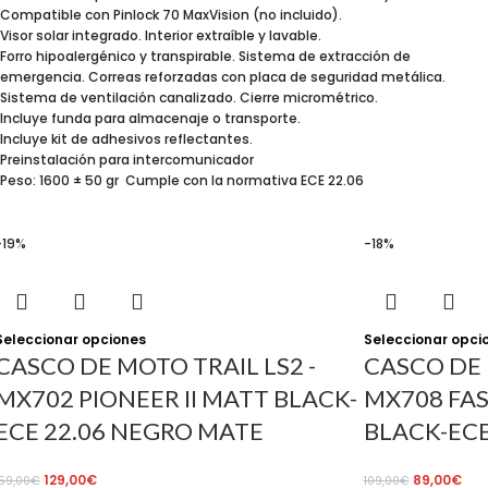
Compatible con Pinlock 70 MaxVision (no incluido).
Visor solar integrado. Interior extraíble y lavable.
Forro hipoalergénico y transpirable. Sistema de extracción de
emergencia. Correas reforzadas con placa de seguridad metálica.
Sistema de ventilación canalizado. Cierre micrométrico.
Incluye funda para almacenaje o transporte.
Incluye kit de adhesivos reflectantes.
Preinstalación para intercomunicador
Peso: 1600 ± 50 gr Cumple con la normativa ECE 22.06
-19%
-18%
Seleccionar opciones
Seleccionar opci
CASCO DE MOTO TRAIL LS2 -
CASCO DE 
MX702 PIONEER II MATT BLACK-
MX708 FAS
ECE 22.06 NEGRO MATE
BLACK-ECE
129,00
€
89,00
€
159,00
€
109,00
€