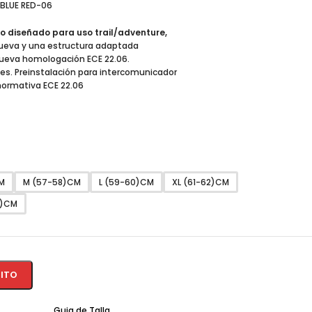
 BLUE RED-06
sco diseñado para uso trail/adventure,
eva y una estructura adaptada
 nueva homologación ECE 22.06.
tes. Preinstalación para intercomunicador
normativa ECE 22.06
M
M (57-58)CM
L (59-60)CM
XL (61-62)CM
6)CM
RITO
Guia de Talla