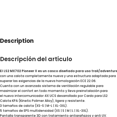
Description
Descripción del artículo
El LS2 MX702 Pioneer II es un casco diseñado para uso trail/adventure
con una calota completamente nueva y una estructura adaptada para
superar las exigencias de la nueva homologación ECE 22.06.
Cuenta con un avanzado sistema de ventilación regulable para
maximizar el confort en todo momento y lleva preinstalación para
el nuevo intercomunicador 4X UCS desarrollado por Cardo para LS2
Calota KPA (Kinetic Polimer Alloy), ligera y resistente.
3 tamaños de calota (XS-S | M-L | XL-3XL).
5 tamaños de EPS multidensidad (XS | S | M | L | XL-3XL).
Pantalla transparente 3D con tratamiento antiarañazos y anti UV.