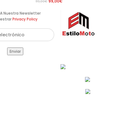
99,00
€
119,00
€
te A Nuestra Newsletter
estrar
Privacy Policy
Av. de Pérez Galdós, 122,
46008 València
info@estilomoto.com
633 688 666
960 64 12 31