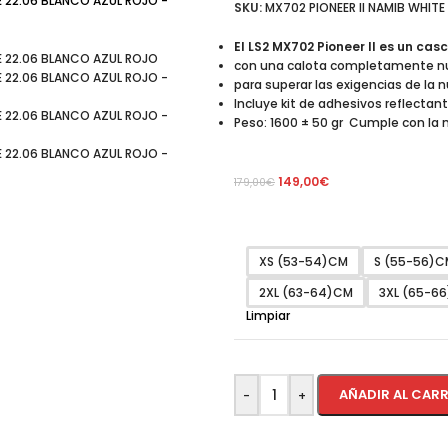
SKU:
MX702 PIONEER II NAMIB WHITE
El LS2 MX702 Pioneer II es un ca
con una calota completamente nu
para superar las exigencias de la
Incluye kit de adhesivos reflectan
Peso: 1600 ± 50 gr Cumple con la 
149,00
€
179,00
€
XS (53-54)CM
S (55-56)C
2XL (63-64)CM
3XL (65-6
Limpiar
AÑADIR AL CAR
-
+