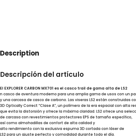
Description
Descripción del artículo
El EXPLORER CARBON MX701 es el casco trail de gama alta de LS2
n casco de aventura moderno para una amplia gama de usos con un par
y una carcasa de casco de carbono. Las viseras LS2 están construidas c
3D Optically Correct “Clase A”, un polímero de la era espacial con alta re
que evita la distorsión y ofrece la máxima claridad. LS2 ofrece una sel
de carcasa con revestimientos protectores EPS de tamaño específico,
así como almohadillas de confort de alta calidad y
alto rendimiento con la exclusiva espuma 3D cortada con láser de
LS2 para un ajuste perfecto y comodidad durante todo el día.