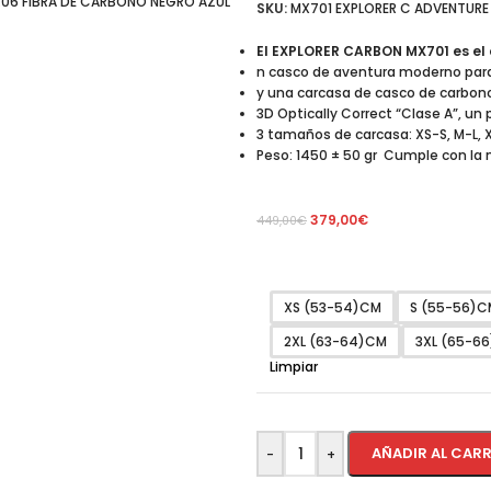
SKU:
MX701 EXPLORER C ADVENTURE 
El EXPLORER CARBON MX701 es el 
n casco de aventura moderno para
y una carcasa de casco de carbono
3D Optically Correct “Clase A”, un 
3 tamaños de carcasa: XS-S, M-L, 
Peso: 1450 ± 50 gr Cumple con la 
379,00
€
449,00
€
XS (53-54)CM
S (55-56)C
2XL (63-64)CM
3XL (65-6
Limpiar
AÑADIR AL CAR
-
+