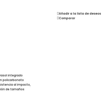
Añadir a la lista de deseos
Comparar
asol integrado
on policarbonato
sistencia al impacto,
ección de tamaños