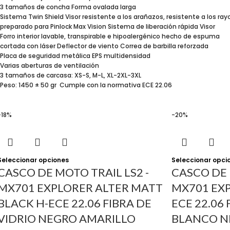
3 tamaños de concha Forma ovalada larga
Sistema Twin Shield Visor resistente a los arañazos, resistente a los ray
preparado para Pinlock Max Vision Sistema de liberación rápida Visor
Forro interior lavable, transpirable e hipoalergénico hecho de espuma
cortada con láser Deflector de viento Correa de barbilla reforzada
Placa de seguridad metálica EPS multidensidad
Varias aberturas de ventilación
3 tamaños de carcasa: XS-S, M-L, XL-2XL-3XL
Peso: 1450 ± 50 gr Cumple con la normativa ECE 22.06
-18%
-20%
Seleccionar opciones
Seleccionar opci
CASCO DE MOTO TRAIL LS2 -
CASCO DE 
MX701 EXPLORER ALTER MATT
MX701 EXP
BLACK H-ECE 22.06 FIBRA DE
ECE 22.06 
VIDRIO NEGRO AMARILLO
BLANCO N