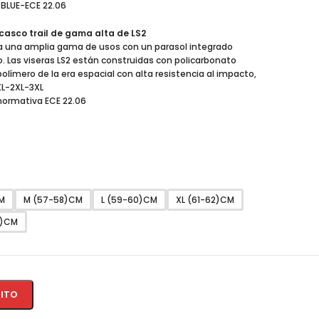
BLUE-ECE 22.06
casco trail de gama alta de LS2
 una amplia gama de usos con un parasol integrado
. Las viseras LS2 están construidas con policarbonato
polímero de la era espacial con alta resistencia al impacto,
XL-2XL-3XL
normativa ECE 22.06
M
M (57-58)CM
L (59-60)CM
XL (61-62)CM
6)CM
RITO