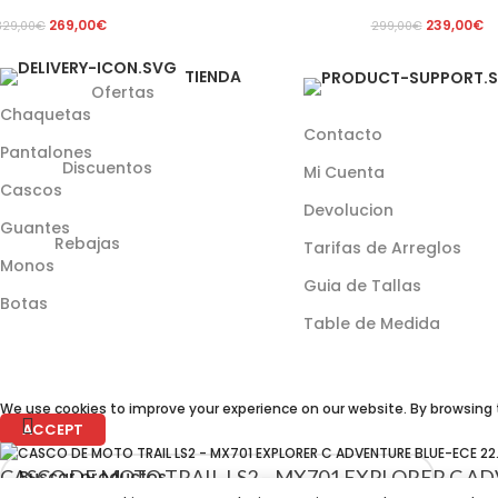
269,00
€
239,00
€
329,00
€
299,00
€
TIENDA
Ofertas
Chaquetas
Contacto
Pantalones
Discuentos
Mi Cuenta
Cascos
Devolucion
Guantes
Rebajas
Tarifas de Arreglos
Monos
Guia de Tallas
Botas
Table de Medida
We use cookies to improve your experience on our website. By browsing t
ACCEPT
CASCO DE MOTO TRAIL LS2 – MX701 EXPLORER C A