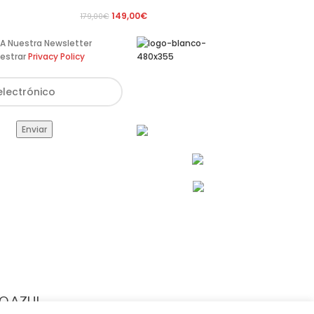
149,00
€
179,00
€
te A Nuestra Newsletter
estrar
Privacy Policy
Av. de Pérez Galdós, 122,
46008 València
info@estilomoto.com
633 688 666
960 64 12 31
RO AZUL