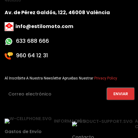
Av. de Pérez Galdós, 122, 46008 València
info@estilomoto.com
633 688 666
960 64 12 31
Al Inscribirte A Nuestra Newsletter Apruebas Nuestrar
Privacy Policy
INFORMACIÓN
A
C
Gastos de Envío
Contacto