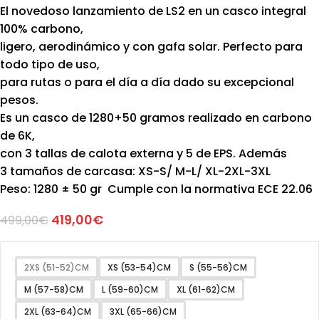
El novedoso lanzamiento de LS2 en un casco integral
100% carbono,
ligero, aerodinámico y con gafa solar. Perfecto para
todo tipo de uso,
para rutas o para el día a día dado su excepcional
pesos.
Es un casco de 1280+50 gramos realizado en carbono
de 6K,
con 3 tallas de calota externa y 5 de EPS. Además
3 tamaños de carcasa: XS-S/ M-L/ XL-2XL-3XL
Peso: 1280 ± 50 gr Cumple con la normativa ECE 22.06
419,00
€
499,00
€
2XS (51-52)CM
XS (53-54)CM
S (55-56)CM
M (57-58)CM
L (59-60)CM
XL (61-62)CM
2XL (63-64)CM
3XL (65-66)CM