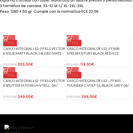
Espuma Cortada con Láser: Garantiza un ajuste preciso y personalizado.
3 tamaños de carcasa: XS-S/ M-L/ XL-2XL-3XL
Peso: 1280 ± 50 gr Cumple con la normativa ECE 22.06
-10%
-25%
CASCO INTEGRAL LS2- FF811 VECTOR
CASCO INTEGRAL DE LS2 -FF808
II SOLID MATT BLACK/ NEGRO MATE -
STREAM II FURY BLACK RED-ECE
ECE 22.06
22.06/ FURIA NEGRO ROJO
233,00
€
119,00
€
259,00
€
159,00
€
-10%
-27%
CASCO INTEGRAL LS2- FF811 VECTOR
CASCO INTEGRAL DE LS2 – FF805
II SPLITTER M.TITAN.H-V YELL.-06 /
THUNDER C VOLT GL.BLACK GREY-06/
TITANIO MATE AMARILLO FLUOR
CARBONO NEGRO GRIS
249,00
€
399,00
€
278,00
€
549,00
€