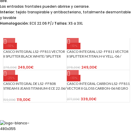
aire.
Las entradas frontales pueden abrirse y cerrarse.
Interior:
tejido transpirable y antibacteriano, totalmente desmontable
y lavable
Homologación:
ECE 22.06 P/J
Tallas:
XS a 3XL
-10%
-10%
CASCO INTEGRAL LS2- FF811 VECTOR
CASCO INTEGRAL LS2- FF811 VECTOR
II SPLITTER BLACK WHITE/ SPLITTER
II SPLITTER M.TITAN.H-V YELL.-06 /
NEGRA BLANCA -ECE 22.06
TITANIO MATE AMARILLO FLUOR
249,00
€
249,00
€
278,00
€
278,00
€
-25%
-10%
CASCO INTEGRAL DE LS2 -FF808
CASCO INTEGRAL CARBON LS2- FF811
STREAM II JEANS TITANIUM-ECE 22.06/
VECTOR II GLOSS CARBON-06 NEGRO
VAQUERAS TITANIO
339,00
€
119,00
€
377,00
€
159,00
€