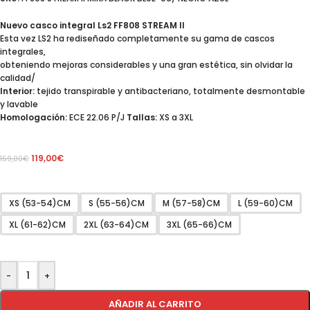
Nuevo casco integral Ls2 FF808 STREAM II
Esta vez LS2 ha rediseñado completamente su gama de cascos
integrales,
obteniendo mejoras considerables y una gran estética, sin olvidar la
calidad/
Interior:
tejido transpirable y antibacteriano, totalmente desmontable
y lavable
Homologación:
ECE 22.06 P/J
Tallas:
XS a 3XL
119,00
€
159,00
€
XS (53-54)CM
S (55-56)CM
M (57-58)CM
L (59-60)CM
XL (61-62)CM
2XL (63-64)CM
3XL (65-66)CM
-
+
AÑADIR AL CARRITO