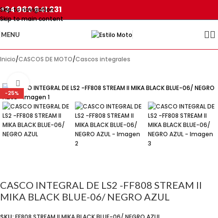
+34 960 641 231
Skip to navigation
Skip to main content
MENU
Inicio
/
CASCOS DE MOTO
/
Cascos integrales
Click para agrandar
-25%
CASCO INTEGRAL DE LS2 -FF808 STREAM II
MIKA BLACK BLUE-06/ NEGRO AZUL
SKU:
FF808 STREAM II MIKA BLACK BLUE-06/ NEGRO AZUL