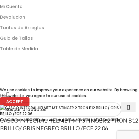
Mi Cuenta
Devolucion
Tarifas de Arreglos
Guia de Tallas
Table de Medida
We use cookies to improve your experience on our website. By browsing
this website, you agree to our use of cookies.
ACCEPT
Comience a escribir para ver los productos que está buscando.
CASCO INTEGRAL HELMET MT STINGER 2 TRON B12
BRILLO/ GRIS NEGREO BRILLO /ECE 22.06