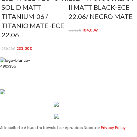
SOLID MATT
II MATT BLACK-ECE
TITANIUM-06 /
22.06/ NEGRO MATE
TITANIO MATE -ECE
104,00
€
139,00
€
22.06
233,00
€
259,00
€
Av. de Pérez Galdós, 122, 46008 València
info@estilomoto.com
633 688 666
960 64 12 31
Al Inscribirte A Nuestra Newsletter Apruebas Nuestrar
Privacy Policy