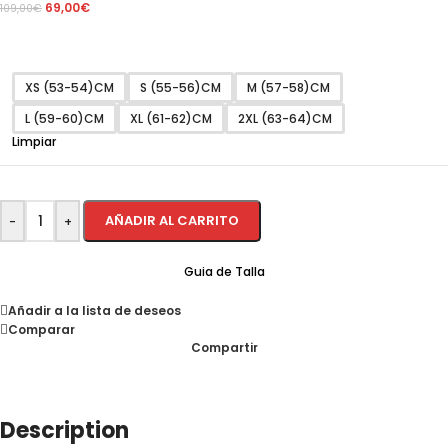
69,00
€
109,00
€
XS (53-54)CM
S (55-56)CM
M (57-58)CM
L (59-60)CM
XL (61-62)CM
2XL (63-64)CM
Limpiar
AÑADIR AL CARRITO
-
+
Guia de Talla
Añadir a la lista de deseos
Comparar
Compartir
Description