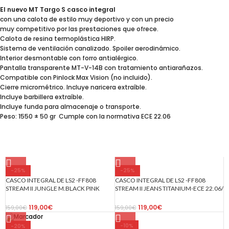
El nuevo MT Targo S casco integral
con una calota de estilo muy deportivo y con un precio
muy competitivo por las prestaciones que ofrece.
Calota de resina termoplástica HIRP.
Sistema de ventilación canalizado. Spoiler aerodinámico.
Interior desmontable con forro antialérgico.
Pantalla transparente MT-V-14B con tratamiento antiarañazos.
Compatible con Pinlock Max Vision (no incluido).
Cierre micrométrico. Incluye naricera extraíble.
Incluye barbillera extraíble.
Incluye funda para almacenaje o transporte.
Peso: 1550 ± 50 gr Cumple con la normativa ECE 22.06
-25%
-25%
CASCO INTEGRAL DE LS2 -FF808
CASCO INTEGRAL DE LS2 -FF808
STREAM II JUNGLE M.BLACK PINK
STREAM II JEANS TITANIUM-ECE 22.06/
BLUE-ECE 22.06/ NEGRO MATE ROSA
VAQUERAS TITANIO
AZUL
119,00
€
119,00
€
159,00
€
159,00
€
-10%
-20%