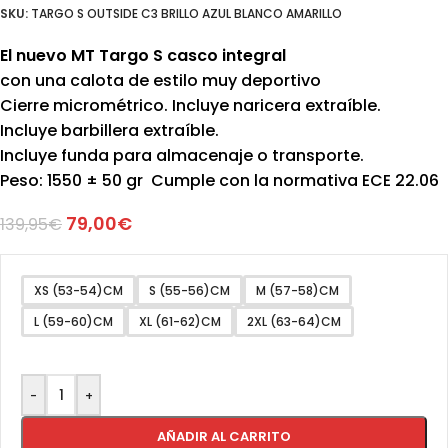
SKU:
TARGO S OUTSIDE C3 BRILLO AZUL BLANCO AMARILLO
El nuevo MT Targo S casco integral
con una calota de estilo muy deportivo
Cierre micrométrico. Incluye naricera extraíble.
Incluye barbillera extraíble.
Incluye funda para almacenaje o transporte.
Peso: 1550 ± 50 gr Cumple con la normativa ECE 22.06
79,00
€
139,95
€
XS (53-54)CM
S (55-56)CM
M (57-58)CM
L (59-60)CM
XL (61-62)CM
2XL (63-64)CM
-
+
AÑADIR AL CARRITO