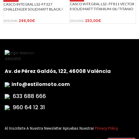
CASCO INTEGRAL LS2- FF811 VECTOR
CASCO INTEGRAL LS2-FF327
II SOLID MATT TITANIUM-06 / TITANIO
CHALLENGER SOLID MATT BLACK /
MATE -ECE 22.06
NEGRO MATE
233,00
€
246,90
€
259,00
€
309,00
€
Av. de Pérez Galdós, 122, 46008 València
info@estilomoto.com
633 688 666
960 64 12 31
Al Inscribirte A Nuestra Newsletter Apruebas Nuestrar
Privacy Policy