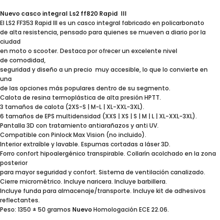
Nuevo casco integral Ls2 ff820 Rapid lll
El LS2 FF353 Rapid III es un casco integral fabricado en policarbonato
de alta resistencia, pensado para quienes se mueven a diario por la
ciudad
en moto o scooter. Destaca por ofrecer un excelente nivel
de comodidad,
seguridad y diseño a un precio muy accesible, lo que lo convierte en
una
de las opciones más populares dentro de su segmento.
Calota de resina termoplástica de alta presión HPTT.
3 tamaños de calota (2XS-S | M-L | XL-XXL-3XL).
6 tamaños de EPS multidensidad (XXS | XS | S | M | L | XL-XXL-3XL).
Pantalla 3D con tratamiento antiarañazos y anti UV.
Compatible con Pinlock Max Vision (no incluido).
Interior extraíble y lavable. Espumas cortadas a láser 3D.
Forro confort hipoalergénico transpirable. Collarín acolchado en la zona
posterior
para mayor seguridad y confort. Sistema de ventilación canalizado.
Cierre micrométrico. Incluye naricera. Incluye barbillera.
Incluye funda para almacenaje/transporte. Incluye kit de adhesivos
reflectantes.
Peso: 1350 ± 50 gramos
Nuevo
Homologación ECE 22.06.