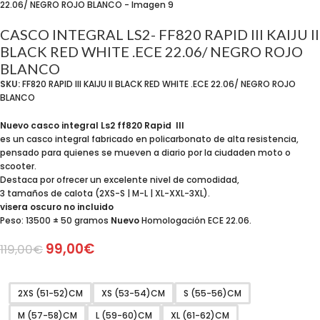
CASCO INTEGRAL LS2- FF820 RAPID III KAIJU II
BLACK RED WHITE .ECE 22.06/ NEGRO ROJO
BLANCO
SKU:
FF820 RAPID III KAIJU II BLACK RED WHITE .ECE 22.06/ NEGRO ROJO
BLANCO
Nuevo casco integral Ls2 ff820 Rapid lll
es un casco integral fabricado en policarbonato de alta resistencia,
pensado para quienes se mueven a diario por la ciudaden moto o
scooter.
Destaca por ofrecer un excelente nivel de comodidad,
3 tamaños de calota (2XS-S | M-L | XL-XXL-3XL).
visera oscuro no incluido
Peso: 13500 ± 50 gramos
Nuevo
Homologación ECE 22.06.
99,00
€
119,00
€
2XS (51-52)CM
XS (53-54)CM
S (55-56)CM
M (57-58)CM
L (59-60)CM
XL (61-62)CM