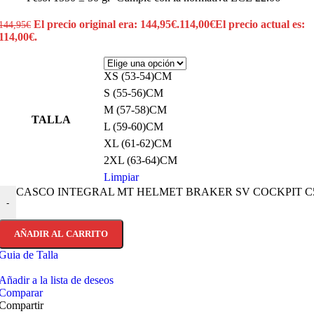
El precio original era: 144,95€.
114,00
€
El precio actual es:
144,95
€
114,00€.
XS (53-54)CM
S (55-56)CM
M (57-58)CM
TALLA
L (59-60)CM
XL (61-62)CM
2XL (63-64)CM
Limpiar
CASCO INTEGRAL MT HELMET BRAKER SV COCKPIT C5 BR
-
AÑADIR AL CARRITO
Guia de Talla
Añadir a la lista de deseos
Comparar
Compartir