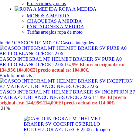
Protecciones y petos
ROPA A MEDIDA
MONOS A MEDIDA
CHAQUETAS A MEDIDA
PANTALONES A MEDIDA
Tarifas arreglos ropa de moto
Inicio
/
CASCOS DE MOTO
/
Cascos integrales
CASCO INTEGRAL MT HELMET BRAKER SV PURE A0
BRILLO BLANCO /ECE 22.06
El precio original era:
134,95
€
134,95€.
104,00
€
El precio actual es: 104,00€.
Back to products
CASCO INTEGRAL MT HELMET BRAKER SV INCEPTION B7
MATE AZUL BLANCO NEGRO /ECE 22.06
El precio
144,95
€
original era: 144,95€.
114,00
€
El precio actual es: 114,00€.
-21%