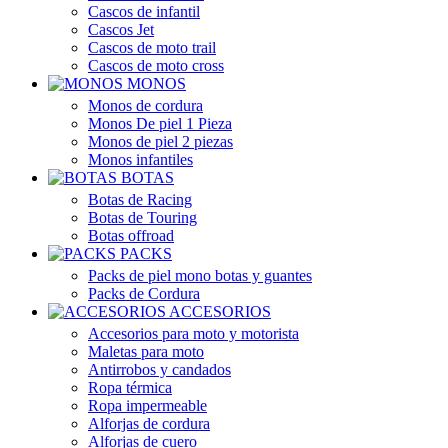
Cascos de infantil
Cascos Jet
Cascos de moto trail
Cascos de moto cross
MONOS
Monos de cordura
Monos De piel 1 Pieza
Monos de piel 2 piezas
Monos infantiles
BOTAS
Botas de Racing
Botas de Touring
Botas offroad
PACKS
Packs de piel mono botas y guantes
Packs de Cordura
ACCESORIOS
Accesorios para moto y motorista
Maletas para moto
Antirrobos y candados
Ropa térmica
Ropa impermeable
Alforjas de cordura
Alforjas de cuero