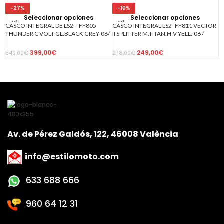
-27%
-10%
Seleccionar opciones
Seleccionar opciones
CASCO INTEGRAL DE LS2 – FF805
CASCO INTEGRAL LS2- FF811 VECTOR
THUNDER C VOLT GL.BLACK GREY-06/
II SPLITTER M.TITAN.H-V YELL.-06 /
CARBONO NEGRO GRIS
TITANIO MATE AMARILLO FLUOR
399,00
€
249,00
€
549,00
€
278,00
€
Av. de Pérez Galdós, 122, 46008 València
info@estilomoto.com
633 688 666
960 64 12 31