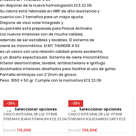
en disponer de la nueva homologación ECE 22.06.
Su calota está fabricada en HIRP de alta resistencia y
cuenta con 2 tamaños para un mejor ajuste.
Dispone de visor solar integrado y
su pantalla está preparada para Pinlock Antivaho
Los nuevos interiores son de mucha calidad,
además de ser extraíbles y lavables. El sistema de
cierre es micrométrico. El MT THUNDER 4 SV
es un casco con una relación calidad-precio excelente,
y un diseño espectacular. Sistema de cierre micrométrico.
Interior desmontable, lavable, antibacteriano e ignífugo.
Acolchados interiores diseñados para facilitar el uso de gafas.
Pantalla antirrayas con 2´2mm de grosor,
Peso: 1550 ± 50 gr Cumple con la normativa ECE 22.06
-25%
-25%
Seleccionar opciones
Seleccionar opciones
CASCO INTEGRAL DE LS2 -FF808
CASCO INTEGRAL DE LS2 -FF808
STREAM II JEANS TITANIUM-ECE 22.06/
STREAM II SOLID NARDO GREY-ECE
VAQUERAS TITANIO
22.06/ GRIS NARDO LISO
119,00
€
104,00
€
159,00
€
139,00
€