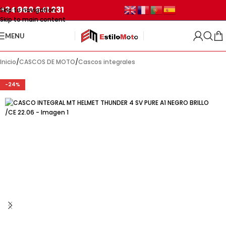
+34 960 641 231
Skip to navigation
Skip to main content
MENU
Inicio
/
CASCOS DE MOTO
/
Cascos integrales
-24%