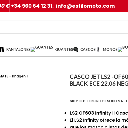
40 €
+34 960 64 12 31. info@estilomoto.com
PANTALONES
GUANTES
CASCOS
MONOS
I SOLID MATT BLACK-ECE 22.06 NEGRO MATE
CASCO JET LS2 -OF60
BLACK-ECE 22.06 N
SKU:
OF603 INFINITY II SOLID MAT
LS2 OF603 Infinity II Cas
El LS2 Infinity ofrece la
que los motociclistas d