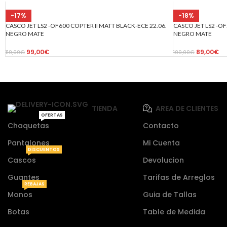
-17%
-18%
CASCO JET LS2 -OF600 COPTER II MATT BLACK-ECE 22.06.
CASCO JET LS2 -OF
NEGRO MATE
NEGRO MATE
99,00
€
89,00
€
119,00
€
109,00
€
TIENDA
AREA DE CLIENTES
OFERTAS
Chaquetas
Contacto
Pantalones
Mi Cuenta
DISCUENTOS
Cascos
Devolucion
Guantes
Tarifas de Arreglos
REBAJAS
Monos
Guia de Tallas
Botas
Table de Medida