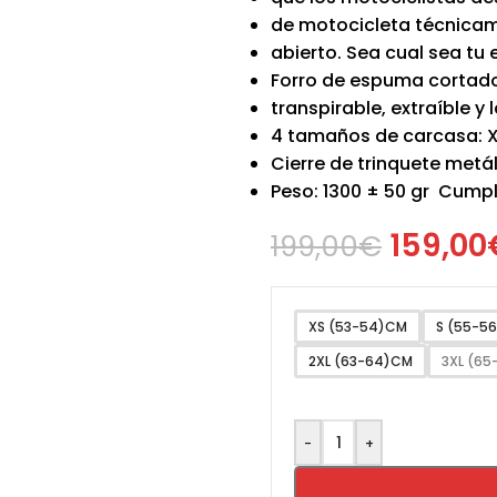
de motocicleta técnica
abierto. Sea cual sea tu 
Forro de espuma cortado
transpirable, extraíble y 
4 tamaños de carcasa: XS
Cierre de trinquete metá
Peso: 1300 ± 50 gr Cumpl
159,00
199,00
€
XS (53-54)CM
S (55-5
2XL (63-64)CM
3XL (6
-
+