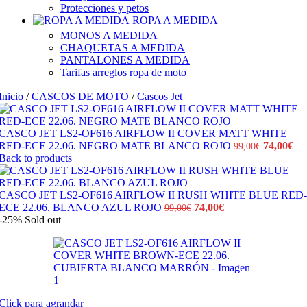
Protecciones y petos
ROPA A MEDIDA
MONOS A MEDIDA
CHAQUETAS A MEDIDA
PANTALONES A MEDIDA
Tarifas arreglos ropa de moto
Inicio
/
CASCOS DE MOTO
/
Cascos Jet
CASCO JET LS2-OF616 AIRFLOW II COVER MATT WHITE
El
El
RED-ECE 22.06. NEGRO MATE BLANCO ROJO
74,00
€
99,00
€
precio
pre
Back to products
original
act
era:
es:
99,00€.
74,
CASCO JET LS2-OF616 AIRFLOW II RUSH WHITE BLUE RED-
El
El
ECE 22.06. BLANCO AZUL ROJO
74,00
€
99,00
€
precio
precio
-25%
Sold out
original
actual
era:
es:
99,00€.
74,00€.
Click para agrandar