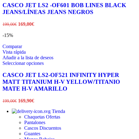
tiene
CASCO JET LS2 -OF601 BOB LINES BLACK
múltiples
JEANS/LÍNEAS JEANS NEGROS
variantes.
Las
El
El
169,00
€
199,00
€
opciones
precio
precio
se
original
actual
-15%
pueden
era:
es:
elegir
199,00€.
169,00€.
Comparar
en
Vista rápida
la
Añadir a la lista de deseos
página
Este
Seleccionar opciones
de
producto
producto
tiene
CASCO JET LS2-OF521 INFINITY HYPER
múltiples
MATT TITANIUM H-V YELLOW/TITANIO
variantes.
MATE H-V AMARILLO
Las
opciones
El
El
169,90
€
199,00
€
se
precio
precio
pueden
Tienda
original
actual
elegir
Chaquetas
Ofertas
era:
es:
en
Pantalones
199,00€.
169,90€.
la
Cascos
Discuentos
página
Guantes
de