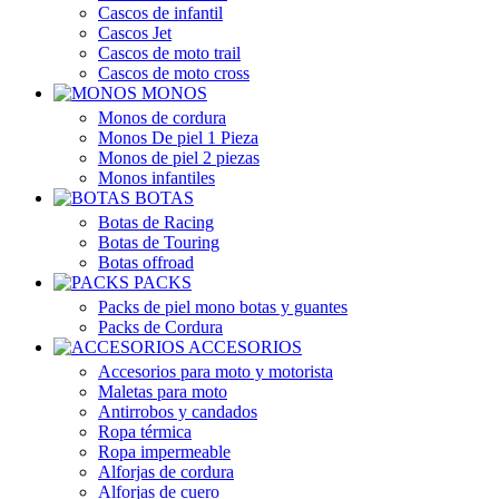
Cascos de infantil
Cascos Jet
Cascos de moto trail
Cascos de moto cross
MONOS
Monos de cordura
Monos De piel 1 Pieza
Monos de piel 2 piezas
Monos infantiles
BOTAS
Botas de Racing
Botas de Touring
Botas offroad
PACKS
Packs de piel mono botas y guantes
Packs de Cordura
ACCESORIOS
Accesorios para moto y motorista
Maletas para moto
Antirrobos y candados
Ropa térmica
Ropa impermeable
Alforjas de cordura
Alforjas de cuero