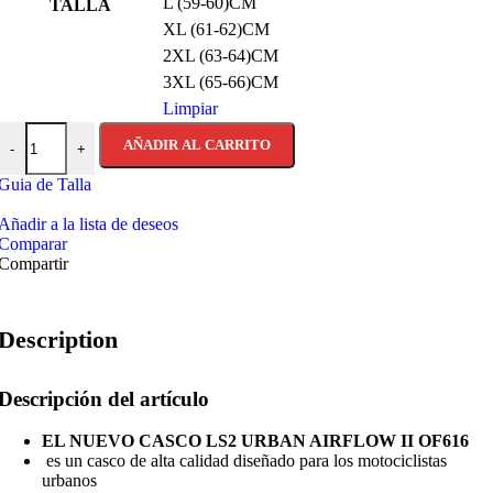
L (59-60)CM
TALLA
XL (61-62)CM
2XL (63-64)CM
3XL (65-66)CM
Limpiar
CASCO JET LS2-OF616 AIRFLOW II COVER WHITE BROWN-E
AÑADIR AL CARRITO
-
+
Guia de Talla
Añadir a la lista de deseos
Comparar
Compartir
Description
Descripción del artículo
EL NUEVO CASCO LS2 URBAN AIRFLOW II OF616
es un casco de alta calidad diseñado para los motociclistas
urbanos