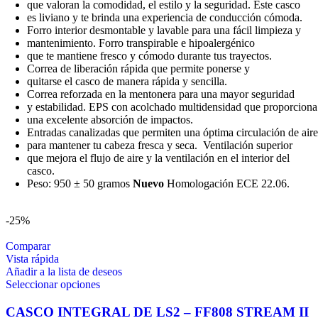
que valoran la comodidad, el estilo y la seguridad. Este casco
es liviano y te brinda una experiencia de conducción cómoda.
Forro interior desmontable y lavable para una fácil limpieza y
mantenimiento. Forro transpirable e hipoalergénico
que te mantiene fresco y cómodo durante tus trayectos.
Correa de liberación rápida que permite ponerse y
quitarse el casco de manera rápida y sencilla.
Correa reforzada en la mentonera para una mayor seguridad
y estabilidad. EPS con acolchado multidensidad que proporciona
una excelente absorción de impactos.
Entradas canalizadas que permiten una óptima circulación de aire
para mantener tu cabeza fresca y seca. Ventilación superior
que mejora el flujo de aire y la ventilación en el interior del
casco.
Peso: 950 ± 50 gramos
Nuevo
Homologación ECE 22.06.
-25%
Comparar
Vista rápida
Añadir a la lista de deseos
Este
Seleccionar opciones
producto
tiene
CASCO INTEGRAL DE LS2 – FF808 STREAM II