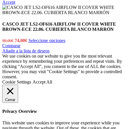
Accept
CASCO JET LS2-OF616 AIRFLOW II COVER WHITE
BROWN-ECE 22.06. CUBIERTA BLANCO MARRÓN
El
El
74,00
€
Seleccione opciones
99,00
€
precio
precio
Comparar
original
actual
Añadir a la lista de deseos
era:
es:
We use cookies on our website to give you the most relevant
99,00€.
74,00€.
experience by remembering your preferences and repeat visits. By
clicking “Accept All”, you consent to the use of ALL the cookies.
However, you may visit "Cookie Settings" to provide a controlled
consent.
Cookie Settings
Accept All
Cerrar
Privacy Overview
This website uses cookies to improve your experience while you
navigate through the website. Out of these, the cookies that are