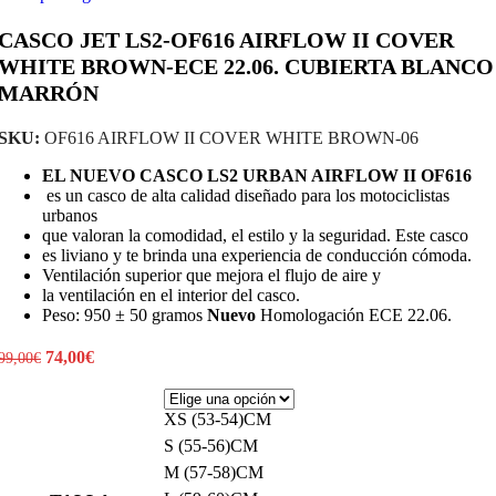
CASCO JET LS2-OF616 AIRFLOW II COVER
WHITE BROWN-ECE 22.06. CUBIERTA BLANCO
MARRÓN
SKU:
OF616 AIRFLOW II COVER WHITE BROWN-06
EL NUEVO CASCO LS2 URBAN AIRFLOW II OF616
es un casco de alta calidad diseñado para los motociclistas
urbanos
que valoran la comodidad, el estilo y la seguridad. Este casco
es liviano y te brinda una experiencia de conducción cómoda.
Ventilación superior que mejora el flujo de aire y
la ventilación en el interior del casco.
Peso: 950 ± 50 gramos
Nuevo
Homologación ECE 22.06.
El
El
74,00
€
99,00
€
precio
precio
original
actual
era:
es:
XS (53-54)CM
99,00€.
74,00€.
S (55-56)CM
M (57-58)CM