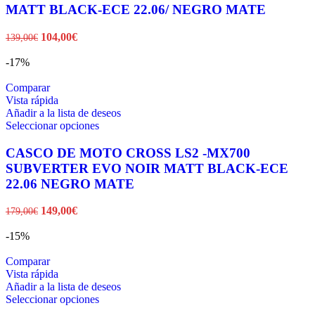
múltiples
MATT BLACK-ECE 22.06/ NEGRO MATE
variantes.
Las
El
El
104,00
€
139,00
€
opciones
precio
precio
se
original
actual
-17%
pueden
era:
es:
elegir
139,00€.
104,00€.
Comparar
en
Vista rápida
la
Añadir a la lista de deseos
página
Este
Seleccionar opciones
de
producto
producto
tiene
CASCO DE MOTO CROSS LS2 -MX700
múltiples
SUBVERTER EVO NOIR MATT BLACK-ECE
variantes.
22.06 NEGRO MATE
Las
opciones
El
El
149,00
€
179,00
€
se
precio
precio
pueden
original
actual
-15%
elegir
era:
es:
en
179,00€.
149,00€.
Comparar
la
Vista rápida
página
Añadir a la lista de deseos
de
Este
Seleccionar opciones
producto
producto