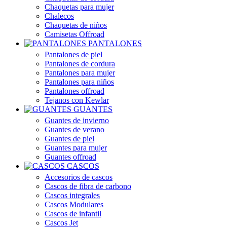
Chaquetas para mujer
Chalecos
Chaquetas de niños
Camisetas Offroad
PANTALONES
Pantalones de piel
Pantalones de cordura
Pantalones para mujer
Pantalones para niños
Pantalones offroad
Tejanos con Kewlar
GUANTES
Guantes de invierno
Guantes de verano
Guantes de piel
Guantes para mujer
Guantes offroad
CASCOS
Accesorios de cascos
Cascos de fibra de carbono
Cascos integrales
Cascos Modulares
Cascos de infantil
Cascos Jet