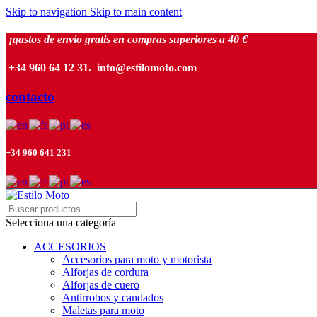
Skip to navigation
Skip to main content
¡gastos de envío gratis en compras superiores a 40 €
+34 960 64 12 31. info@estilomoto.com
contacto
+34 960 641 231
Selecciona una categoría
ACCESORIOS
Accesorios para moto y motorista
Alforjas de cordura
Alforjas de cuero
Antirrobos y candados
Maletas para moto