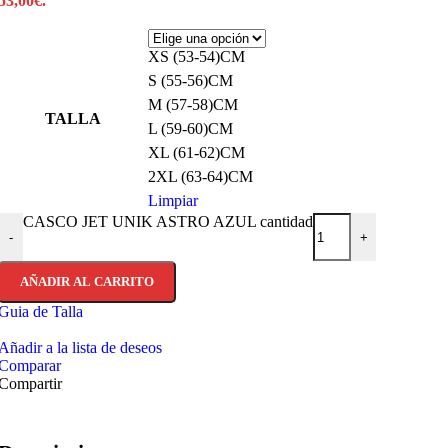
53,00€.
XS (53-54)CM
S (55-56)CM
M (57-58)CM
TALLA
L (59-60)CM
XL (61-62)CM
2XL (63-64)CM
Limpiar
CASCO JET UNIK ASTRO AZUL cantidad
-
+
AÑADIR AL CARRITO
Guia de Talla
Añadir a la lista de deseos
Comparar
Compartir