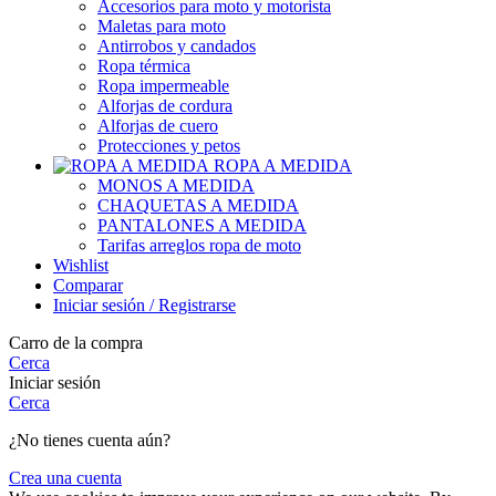
Accesorios para moto y motorista
Maletas para moto
Antirrobos y candados
Ropa térmica
Ropa impermeable
Alforjas de cordura
Alforjas de cuero
Protecciones y petos
ROPA A MEDIDA
MONOS A MEDIDA
CHAQUETAS A MEDIDA
PANTALONES A MEDIDA
Tarifas arreglos ropa de moto
Wishlist
Comparar
Iniciar sesión / Registrarse
Carro de la compra
Cerca
Iniciar sesión
Cerca
¿No tienes cuenta aún?
Crea una cuenta