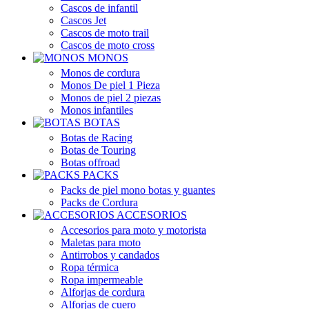
Cascos de infantil
Cascos Jet
Cascos de moto trail
Cascos de moto cross
MONOS
Monos de cordura
Monos De piel 1 Pieza
Monos de piel 2 piezas
Monos infantiles
BOTAS
Botas de Racing
Botas de Touring
Botas offroad
PACKS
Packs de piel mono botas y guantes
Packs de Cordura
ACCESORIOS
Accesorios para moto y motorista
Maletas para moto
Antirrobos y candados
Ropa térmica
Ropa impermeable
Alforjas de cordura
Alforjas de cuero