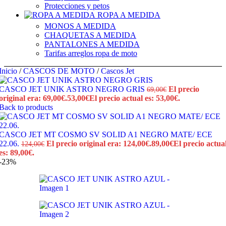
Protecciones y petos
ROPA A MEDIDA
MONOS A MEDIDA
CHAQUETAS A MEDIDA
PANTALONES A MEDIDA
Tarifas arreglos ropa de moto
Inicio
/
CASCOS DE MOTO
/
Cascos Jet
CASCO JET UNIK ASTRO NEGRO GRIS
El precio
69,00
€
original era: 69,00€.
53,00
€
El precio actual es: 53,00€.
Back to products
CASCO JET MT COSMO SV SOLID A1 NEGRO MATE/ ECE
22.06.
El precio original era: 124,00€.
89,00
€
El precio actua
124,00
€
es: 89,00€.
-23%