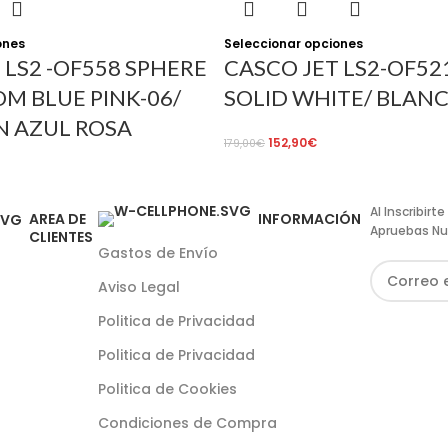
ones
Seleccionar opciones
 LS2 -OF558 SPHERE
CASCO JET LS2-OF521
OM BLUE PINK-06/
SOLID WHITE/ BLAN
N AZUL ROSA
152,90
€
179,00
€
Al Inscribir
AREA DE
INFORMACIÓN
Apruebas Nu
CLIENTES
Gastos de Envío
Aviso Legal
Politica de Privacidad
Politica de Privacidad
Politica de Cookies
Condiciones de Compra