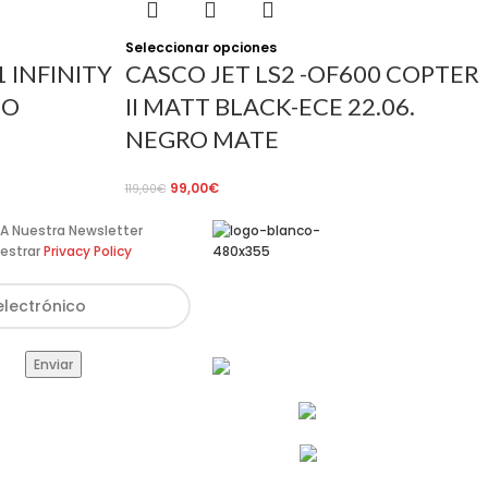
Seleccionar opciones
 INFINITY
CASCO JET LS2 -OF600 COPTER
CO
II MATT BLACK-ECE 22.06.
NEGRO MATE
99,00
€
119,00
€
te A Nuestra Newsletter
estrar
Privacy Policy
Av. de Pérez Galdós, 122,
46008 València
info@estilomoto.com
633 688 666
960 64 12 31