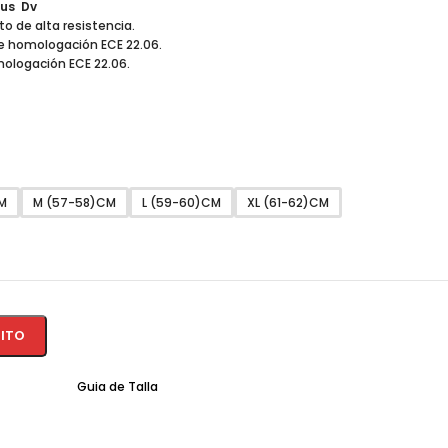
nus
Dv
o de alta resistencia.
e homologación ECE 22.06.
ologación ECE 22.06.
M
M (57-58)CM
L (59-60)CM
XL (61-62)CM
RITO
Guia de Talla