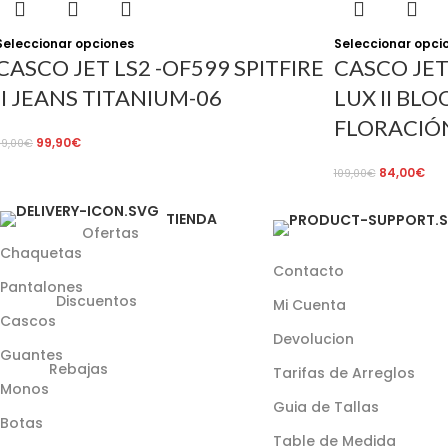
Seleccionar opciones
Seleccionar opci
CASCO JET LS2 -OF599 SPITFIRE
CASCO JET
II JEANS TITANIUM-06
LUX II BLO
FLORACIÓ
99,90
€
19,00
€
84,00
€
109,00
€
TIENDA
Ofertas
Chaquetas
Contacto
Pantalones
Discuentos
Mi Cuenta
Cascos
Devolucion
Guantes
Rebajas
Tarifas de Arreglos
Monos
Guia de Tallas
Botas
Table de Medida