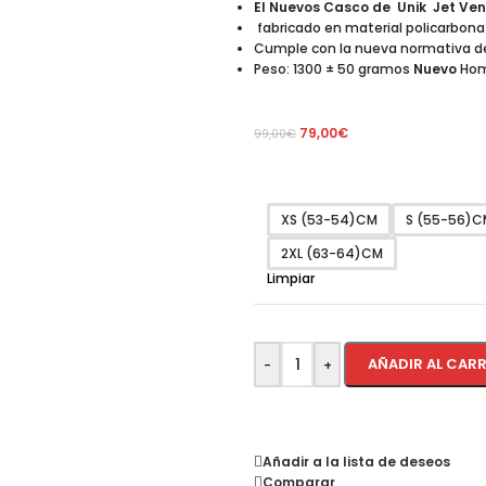
El Nuevos Casco de Unik Jet Ve
fabricado en material policarbonat
Cumple con la nueva normativa d
Peso: 1300 ± 50 gramos
Nuevo
Hom
79,00
€
99,00
€
XS (53-54)CM
S (55-56)C
2XL (63-64)CM
Limpiar
AÑADIR AL CAR
-
+
Añadir a la lista de deseos
Comparar