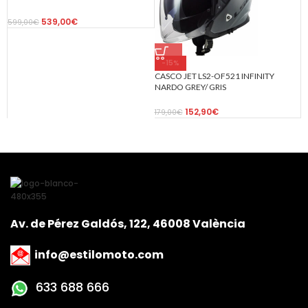
M.BLACK-06 NEGRO MATE
539,00
€
599,00
€
-15%
CASCO JET LS2-OF521 INFINITY
NARDO GREY/ GRIS
152,90
€
179,00
€
Av. de Pérez Galdós, 122, 46008 València
info@estilomoto.com
633 688 666