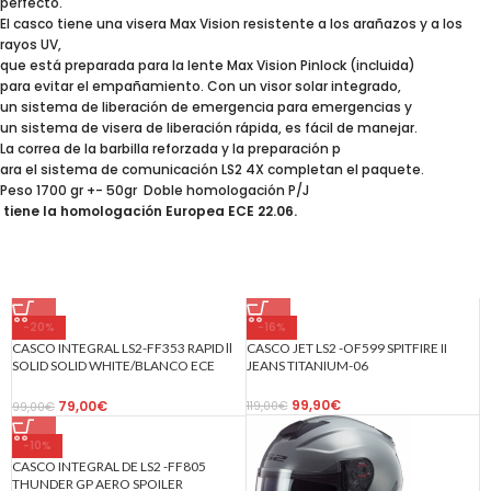
perfecto.
El casco tiene una visera Max Vision resistente a los arañazos y a los
rayos UV,
que está preparada para la lente Max Vision Pinlock (incluida)
para evitar el empañamiento. Con un visor solar integrado,
un sistema de liberación de emergencia para emergencias y
un sistema de visera de liberación rápida, es fácil de manejar.
La correa de la barbilla reforzada y la preparación p
ara el sistema de comunicación LS2 4X completan el paquete.
Peso 1700 gr +- 50gr Doble homologación P/J
tiene la homologación Europea ECE 22.06.
-20%
-16%
CASCO INTEGRAL LS2-FF353 RAPID ll
CASCO JET LS2 -OF599 SPITFIRE II
SOLID SOLID WHITE/BLANCO ECE
JEANS TITANIUM-06
22.06
99,90
€
79,00
€
119,00
€
99,00
€
-10%
CASCO INTEGRAL DE LS2 -FF805
THUNDER GP AERO SPOILER