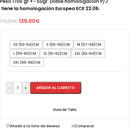
Peso 1700 gr +- 50gr Doble homologación P/J
tiene la homologación Europea ECE 22.06.
139,00
€
179,00
€
XS (53-54)CM
S (55-56)CM
M (57-58)CM
L (59-60)CM
XL (61-62)CM
2XL (63-64)CM
3XL (65-66)CM
AÑADIR AL CARRITO
-
+
Guia de Talla
Añadir a la lista de deseos
Comparar