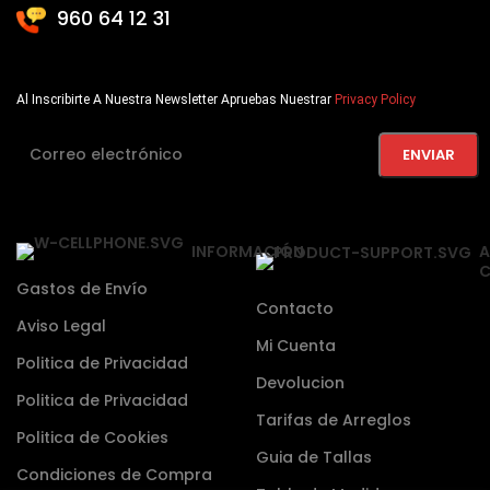
960 64 12 31
Al Inscribirte A Nuestra Newsletter Apruebas Nuestrar
Privacy Policy
INFORMACIÓN
A
C
Gastos de Envío
Contacto
Aviso Legal
Mi Cuenta
Politica de Privacidad
Devolucion
Politica de Privacidad
Tarifas de Arreglos
Politica de Cookies
Guia de Tallas
Condiciones de Compra