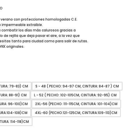
RO
a verano con protecciones homologadas C.E.
o impermeable extraíble.
 combatir los días más calurosos gracias a
o de rejilla que deja pasar el aire, a la vez que
sitas tanto para ciudad como para salir de rutas.
KK originales.
TURA: 79-83) CM
S - 48 ( PECHO: 94-97 CM, CINTURA: 84-87 ) CM
TURA: 88-91) CM
L - 52 ( PECHO: 102-105CM, CINTURA: 92-95) CM
TURA: 96-100)CM
2XL-56 (PECHO: 111-115CM, CINTURA: 101-104)CM
URA:104-108)CM
4XL-60 (PECHO:121-125CM, CINTURA:109-113)CM
TURA: 114-118)CM