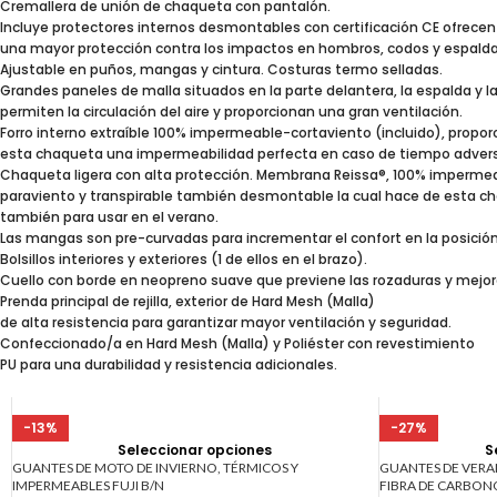
Cremallera de unión de chaqueta con pantalón.
Incluye protectores internos desmontables con certificación CE ofrecen
una mayor protección contra los impactos en hombros, codos y espalda
Ajustable en puños, mangas y cintura. Costuras termo selladas.
Grandes paneles de malla situados en la parte delantera, la espalda y 
permiten la circulación del aire y proporcionan una gran ventilación.
Forro interno extraíble 100% impermeable-cortaviento (incluido), propo
esta chaqueta una impermeabilidad perfecta en caso de tiempo advers
Chaqueta ligera con alta protección. Membrana Reissa®, 100% impermea
paraviento y transpirable también desmontable la cual hace de esta c
también para usar en el verano.
Las mangas son pre-curvadas para incrementar el confort en la posició
Bolsillos interiores y exteriores (1 de ellos en el brazo).
Cuello con borde en neopreno suave que previene las rozaduras y mejo
Prenda principal de rejilla, exterior de Hard Mesh (Malla)
de alta resistencia para garantizar mayor ventilación y seguridad.
Confeccionado/a en Hard Mesh (Malla) y Poliéster con revestimiento
PU para una durabilidad y resistencia adicionales.
-13%
-27%
Seleccionar opciones
S
GUANTES DE MOTO DE INVIERNO, TÉRMICOS Y
GUANTES DE VERAN
IMPERMEABLES FUJI B/N
FIBRA DE CARBON