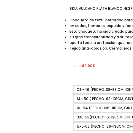
SKU:
VULCANO PLATA BLANCO NEG
Chaqueta de textil perforada par
en codos, hombros, espalda y forr
Esta chaqueta ha sido creada para
su gran transpirabilidad y a su tejid
aporta toda la protección que nece
Tejido anti-abrasión. Cremalleras Y
89,90
€
99,90
€
XS -46 (PECHO: 88-93 CM, CIN
M - 50 ( PECHO: 98-101CM, CIN
XL-54 (PECHO:106-110CM, CIN
3XL-58(PECHO:116-120CM,CINT
5XL-62 (PECHO:126-130CM, CIN