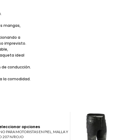
.
las mangas,
rcionando a
o imprevisto.
ble,
haqueta ideal
n de conducción.
ra la comodidad.
eleccionar opciones
O PARA MOTORISTAS EN PIEL, MALLA Y
O 207 N/ROJO