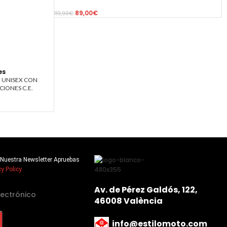
89,00
€
119,90
€
es
 UNISEX CON
CIONES C.E.
 A Nuestra Newsletter Apruebas
cy Policy
Av. de Pérez Galdós, 122,
46008 València
info@estilomoto.com