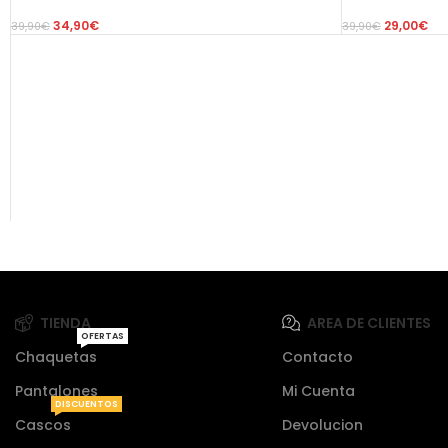
34,90
€
29,00
€
39,90
€
39,90
€
TIENDA
AREA DE CLIENTES
OFERTAS
Chaquetas
Contacto
Pantalones
Mi Cuenta
DISCUENTOS
Cascos
Devolucion