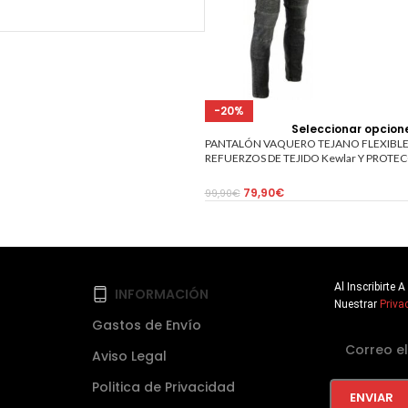
-20%
Seleccionar opcion
PANTALÓN VAQUERO TEJANO FLEXIBLE
REFUERZOS DE TEJIDO Kewlar Y PROTEC
DESMONTABLES 2720 NEGRO
79,90
€
99,90
€
Al Inscribirte
INFORMACIÓN
Nuestrar
Priva
Gastos de Envío
Aviso Legal
Politica de Privacidad