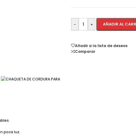
AÑADIR AL CAR
-
+
Añadir a la lista de deseos
Comparar
ables.
n poca luz.