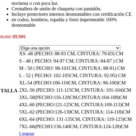
nocturna o con poca luz.
Cremallera de unión de chaqueta con pantalón.
Incluye protectores internos desmontables con certificación CE
en codos, hombros, espalda y forro impermeable 100%
desmontable
El
El
89,90
€
99,90
€
precio
precio
original
actual
era:
es:
XS -46 (PECHO: 88-93 CM, CINTURA: 79-83) CM
99,90€.
89,90€.
S - 48 ( PECHO: 94-97 CM, CINTURA: 84-87 ) CM
M - 50 ( PECHO: 98-101CM, CINTURA: 88-91) CM
L - 52 ( PECHO: 102-105CM, CINTURA: 92-95) CM
XL-54 (PECHO:106-110CM, CINTURA: 96-100)CM
2XL-56 (PECHO: 111-115CM, CINTURA: 101-104)CM
TALLA
3XL-58(PECHO:116-120CM,CINTURA:104-108)CM
4XL-60 (PECHO:121-125CM, CINTURA:109-113)CM
5XL-62 (PECHO:126-130CM, CINTURA: 114-118)CM
6XL-64 (PECHO: 131-135CM, CINTURA: 119-123)CM
7XL-66(PECHO:136-140CM, CINTURA:124-128)CM
Limpiar