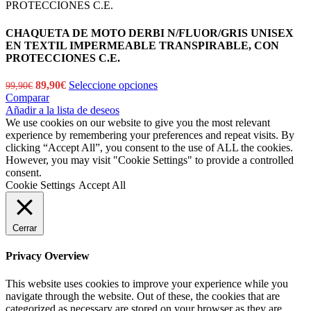
CHAQUETA DE MOTO DERBI N/FLUOR/GRIS UNISEX
EN TEXTIL IMPERMEABLE TRANSPIRABLE, CON
PROTECCIONES C.E.
El
El
89,90
€
Seleccione opciones
99,90
€
precio
precio
Comparar
original
actual
Añadir a la lista de deseos
era:
es:
We use cookies on our website to give you the most relevant
99,90€.
89,90€.
experience by remembering your preferences and repeat visits. By
clicking “Accept All”, you consent to the use of ALL the cookies.
However, you may visit "Cookie Settings" to provide a controlled
consent.
Cookie Settings
Accept All
Cerrar
Privacy Overview
This website uses cookies to improve your experience while you
navigate through the website. Out of these, the cookies that are
categorized as necessary are stored on your browser as they are