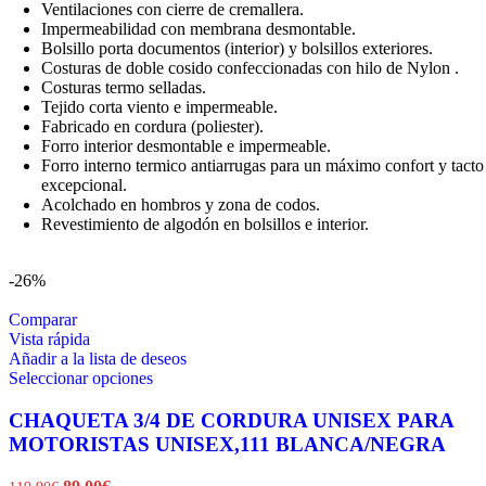
Ventilaciones con cierre de cremallera.
Impermeabilidad con membrana desmontable.
Bolsillo porta documentos (interior) y bolsillos exteriores.
Costuras de doble cosido confeccionadas con hilo de Nylon .
Costuras termo selladas.
Tejido corta viento e impermeable.
Fabricado en cordura (poliester).
Forro interior desmontable e impermeable.
Forro interno termico antiarrugas para un máximo confort y tacto
excepcional.
Acolchado en hombros y zona de codos.
Revestimiento de algodón en bolsillos e interior.
-26%
Comparar
Vista rápida
Añadir a la lista de deseos
Este
Seleccionar opciones
producto
tiene
CHAQUETA 3/4 DE CORDURA UNISEX PARA
múltiples
MOTORISTAS UNISEX,111 BLANCA/NEGRA
variantes.
Las
El
El