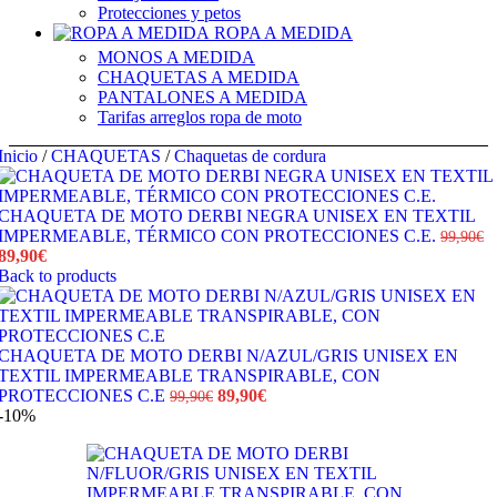
Protecciones y petos
ROPA A MEDIDA
MONOS A MEDIDA
CHAQUETAS A MEDIDA
PANTALONES A MEDIDA
Tarifas arreglos ropa de moto
Inicio
/
CHAQUETAS
/
Chaquetas de cordura
CHAQUETA DE MOTO DERBI NEGRA UNISEX EN TEXTIL
IMPERMEABLE, TÉRMICO CON PROTECCIONES C.E.
99,90
€
El
El
89,90
€
precio
precio
Back to products
original
actual
era:
es:
99,90€.
89,90€.
CHAQUETA DE MOTO DERBI N/AZUL/GRIS UNISEX EN
TEXTIL IMPERMEABLE TRANSPIRABLE, CON
El
El
PROTECCIONES C.E
89,90
€
99,90
€
precio
precio
-10%
original
actual
era:
es:
99,90€.
89,90€.