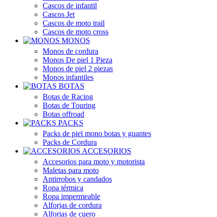
Cascos de infantil
Cascos Jet
Cascos de moto trail
Cascos de moto cross
MONOS
Monos de cordura
Monos De piel 1 Pieza
Monos de piel 2 piezas
Monos infantiles
BOTAS
Botas de Racing
Botas de Touring
Botas offroad
PACKS
Packs de piel mono botas y guantes
Packs de Cordura
ACCESORIOS
Accesorios para moto y motorista
Maletas para moto
Antirrobos y candados
Ropa térmica
Ropa impermeable
Alforjas de cordura
Alforjas de cuero