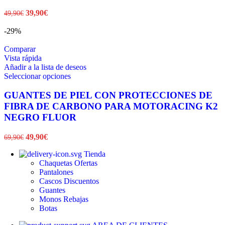
Las
El
El
39,90
€
49,90
€
opciones
precio
precio
se
original
actual
-29%
pueden
era:
es:
elegir
49,90€.
39,90€.
Comparar
en
Vista rápida
la
Añadir a la lista de deseos
página
Este
Seleccionar opciones
de
producto
producto
tiene
GUANTES DE PIEL CON PROTECCIONES DE
múltiples
FIBRA DE CARBONO PARA MOTORACING K2
variantes.
NEGRO FLUOR
Las
opciones
El
El
49,90
€
69,90
€
se
precio
precio
pueden
Tienda
original
actual
elegir
Chaquetas
Ofertas
era:
es:
en
Pantalones
69,90€.
49,90€.
la
Cascos
Discuentos
página
Guantes
de
Monos
Rebajas
producto
Botas