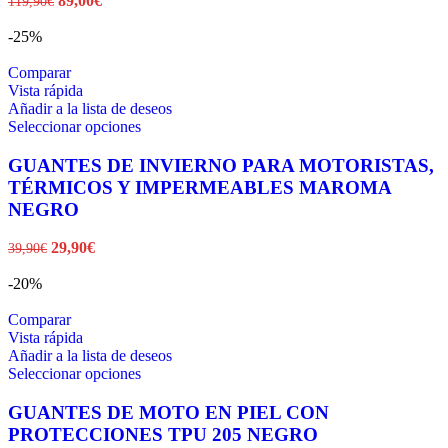
89,00
€
119,90
€
opciones
precio
precio
se
original
actual
-25%
pueden
era:
es:
elegir
119,90€.
89,00€.
Comparar
en
Vista rápida
la
Añadir a la lista de deseos
página
Este
Seleccionar opciones
de
producto
producto
tiene
GUANTES DE INVIERNO PARA MOTORISTAS,
múltiples
TÉRMICOS Y IMPERMEABLES MAROMA
variantes.
NEGRO
Las
opciones
El
El
29,90
€
39,90
€
se
precio
precio
pueden
original
actual
-20%
elegir
era:
es:
en
39,90€.
29,90€.
Comparar
la
Vista rápida
página
Añadir a la lista de deseos
de
Este
Seleccionar opciones
producto
producto
tiene
GUANTES DE MOTO EN PIEL CON
múltiples
PROTECCIONES TPU 205 NEGRO
variantes.