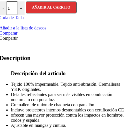
CHAQUETA DE MOTO DERBI N/FLUOR/GRIS UNISEX EN TEX
AÑADIR AL CARRITO
-
+
Guia de Talla
Añadir a la lista de deseos
Comparar
Compartir
Description
Descripción del artículo
Tejido 100% impermeable. Tejido anti-abrasión. Cremalleras
YKK originales.
Detalles reflectantes para ser más visibles en conducción
nocturna o con poca luz.
Cremallera de unión de chaqueta con pantalón.
Incluye protectores internos desmontables con certificación CE
ofrecen una mayor protección contra los impactos en hombros,
codos y espalda.
Ajustable en mangas y cintura.