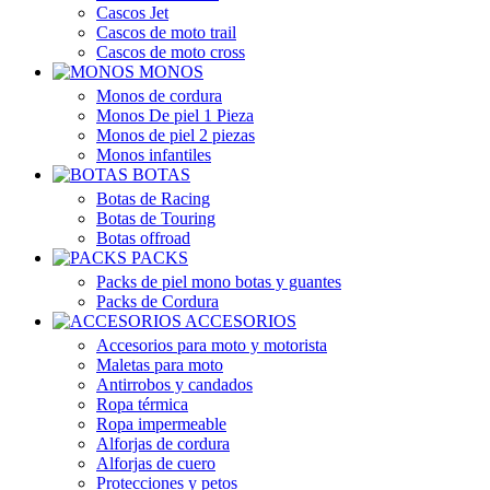
Cascos Jet
Cascos de moto trail
Cascos de moto cross
MONOS
Monos de cordura
Monos De piel 1 Pieza
Monos de piel 2 piezas
Monos infantiles
BOTAS
Botas de Racing
Botas de Touring
Botas offroad
PACKS
Packs de piel mono botas y guantes
Packs de Cordura
ACCESORIOS
Accesorios para moto y motorista
Maletas para moto
Antirrobos y candados
Ropa térmica
Ropa impermeable
Alforjas de cordura
Alforjas de cuero
Protecciones y petos