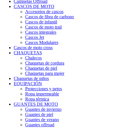
Camisetas Offroad
CASCOS DE MOTO
Accesorios de cascos
Cascos de fibra de carbono
Cascos de infantil
Cascos de moto trail
Cascos integrales
Cascos Jet
Cascos Modulares
Cascos de moto cross
CHAQUETAS
Chalecos
Chaquetas de cordura
Chaquetas de piel
Chaquetas para mujer
Chaquetas de niños
EQUIPACIÓN
Protecciones y petos
Ropa impermeable
Ropa térmica
GUANTES DE MOTO
Guantes de invierno
Guantes de piel
Guantes de verano
Guantes offroad