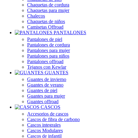
Chaquetas de cordura
Chaquetas para mujer
Chalecos
Chaquetas de niños
Camisetas Offroad
PANTALONES
Pantalones de piel
Pantalones de cordura
Pantalones para mujer
Pantalones para niños
Pantalones offroad
Tejanos con Kewlar
GUANTES
Guantes de invierno
Guantes de verano
Guantes de piel
Guantes para mujer
Guantes offroad
CASCOS
Accesorios de cascos
Cascos de fibra de carbono
Cascos integrales
Cascos Modulares
Cascos de infantil