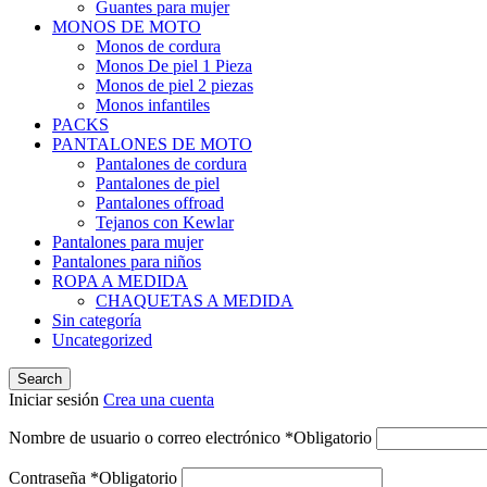
Guantes para mujer
MONOS DE MOTO
Monos de cordura
Monos De piel 1 Pieza
Monos de piel 2 piezas
Monos infantiles
PACKS
PANTALONES DE MOTO
Pantalones de cordura
Pantalones de piel
Pantalones offroad
Tejanos con Kewlar
Pantalones para mujer
Pantalones para niños
ROPA A MEDIDA
CHAQUETAS A MEDIDA
Sin categoría
Uncategorized
Search
Iniciar sesión
Crea una cuenta
Nombre de usuario o correo electrónico
*
Obligatorio
Contraseña
*
Obligatorio