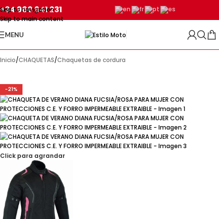
+34 960 641 231
Skip to navigation
Skip to main content
MENU
Inicio
/
CHAQUETAS
/
Chaquetas de cordura
-21%
Click para agrandar