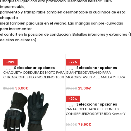
Chaqueta ligera con alta protección. Membrana Reissa®, 100%
impermeable,
paraviento y transpirable también desmontable la cual hace de esta
chaqueta
ideal también para usar en el verano. Las mangas son pre-curvadas
para incrementar
el confort en la posición de conducción. Bolsillos interiores y exteriores (1
de ellos en el brazo).
-20%
-27%
Seleccionar opciones
Seleccionar opciones
CHAQUETA CORDURA DE MOTO PARA
GUANTES DE VERANO PARA
CHICAS CON ESTILO MODERNO 100%
MOTORISTAS EN PIEL, MALLA Y FIBRA
IMPERMEABLE ARTEMISA NEGRA
DE CARBONO 207 N/FLUOR
96,00
€
29,00
€
119,90
€
39,90
€
-20%
Seleccionar opciones
PANTALON TEJANO FLEX UNISEX
CON REFUERZOS DE TEJIDO Kewlar Y
PROTECCIONES C.E DESMONTABLES
2715 AZUL.
79,90
€
99,90
€