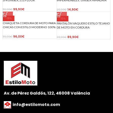
3/4 UNISEX,111 FLUOR
IMPERMEABLES , UNISEX HIMALAYA
NEGRO FLUOR
99,90
€
14,90
€
119,90
€
29,90
€
-19%
-10%
CHAQUETA CORDURA DE MOTO PARA
PANTALÓN VAQUERO ESTILO TEJANO
CHICAS CON ESTILO MODERNO 100%
DE MOTO EN CORDURA
IMPERMEABLE ARTEMISA
IMPERMEABLE CON PROTECCIONES
FUCSIA/NEGRA
2651 NEGRO
96,00
€
89,90
€
119,00
€
99,90
€
Av. de Pérez Galdós, 122, 46008 València
info@estilomoto.com