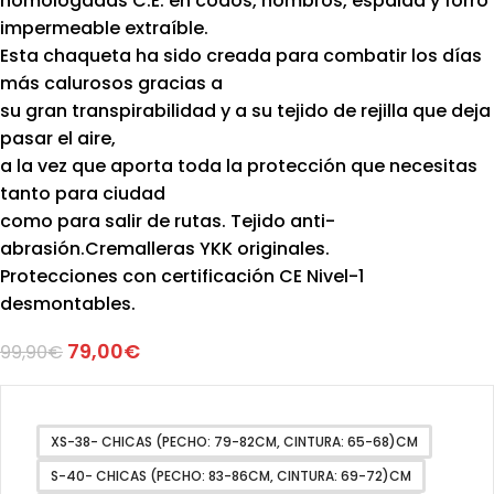
homologadas C.E. en codos, hombros, espalda y forro
impermeable extraíble.
Esta chaqueta ha sido creada para combatir los días
más calurosos gracias a
su gran transpirabilidad y a su tejido de rejilla que deja
pasar el aire,
a la vez que aporta toda la protección que necesitas
tanto para ciudad
como para salir de rutas. Tejido anti-
abrasión.Cremalleras YKK originales.
Protecciones con certificación CE Nivel-1
desmontables.
79,00
€
99,90
€
XS-38- CHICAS (PECHO: 79-82CM, CINTURA: 65-68)CM
S-40- CHICAS (PECHO: 83-86CM, CINTURA: 69-72)CM