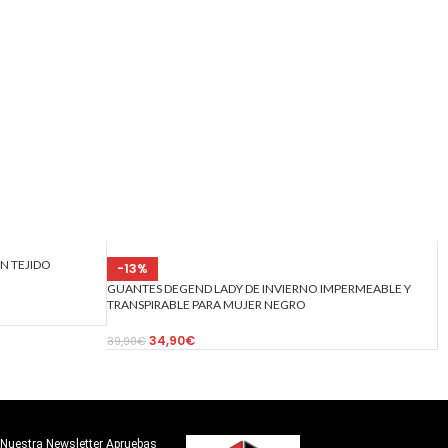
N TEJIDO
-13%
GUANTES DEGEND LADY DE INVIERNO IMPERMEABLE Y
TRANSPIRABLE PARA MUJER NEGRO
34,90
€
39,90
€
 A Nuestra Newsletter Apruebas