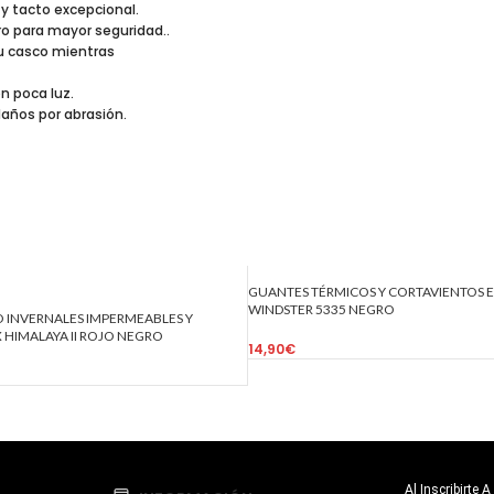
y tacto excepcional.
ro para mayor seguridad..
tu casco mientras
n poca luz.
daños por abrasión.
GUANTES TÉRMICOS Y CORTAVIENTOS E
WINDSTER 5335 NEGRO
 INVERNALES IMPERMEABLES Y
X HIMALAYA II ROJO NEGRO
14,90
€
Al Inscribirte