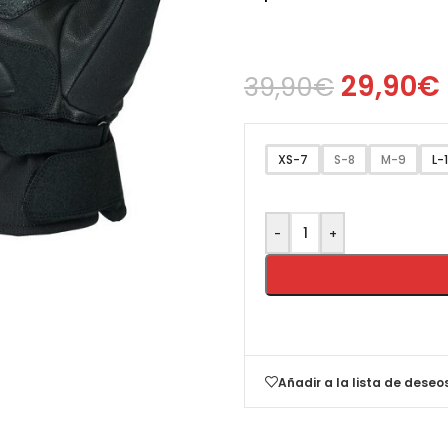
29,90
€
39,90
€
XS-7
S-8
M-9
L-
-
+
Añadir a la lista de deseo