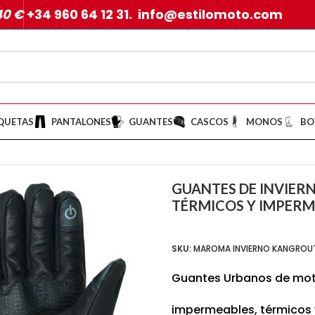
40 €
+34 960 64 12 31. info@estilomoto.com
QUETAS
PANTALONES
GUANTES
CASCOS
MONOS
BO
PARA MOTORISTAS, TÉRMICOS Y IMPERMEABLES MAROMA NEGRO
GUANTES DE INVIER
TÉRMICOS Y IMPER
SKU:
MAROMA INVIERNO KANGROU
Guantes Urbanos de moto
impermeables, térmicos y