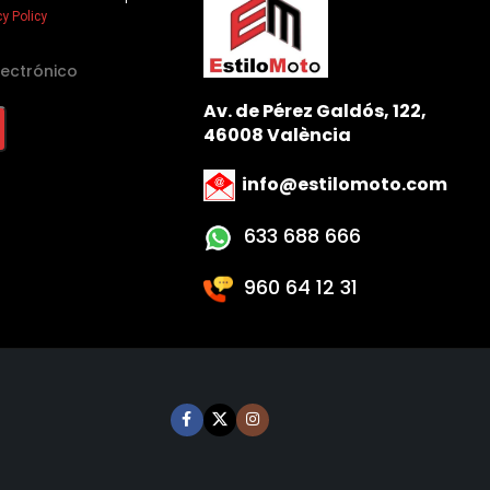
cy Policy
Av. de Pérez Galdós, 122,
46008 València
info@estilomoto.com
633 688 666
960 64 12 31