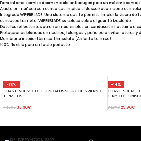
Forro interno termico desmontable antiarrugas para un máximo confort 
Ajuste en muñeca con correa que impide el descalzado y cierre con velc
Integrado WIPERBLADE. Una sistema que te permite limpiar la visera de 
conduces tu moto, WIPERBLADE se coloca sobre el guante izquierdo.
Detalles reflectantes para ser más visibles en conducción nocturna o co
Protecciones blandas en nudillos, falanges y puño para evitar roturas y 
Membrana interior térmica Thinsulate (Aislante térmico).
100% flexible para un tacto perfecto.
-13%
-14%
GUANTES DE MOTO DEGEND APUS NEGRO DE INVIERNO,
GUANTES DE MOTO
TÉRMICOS
TERMICOS , UNISE
38,90
€
29,90
€
44,90
€
34,90
€