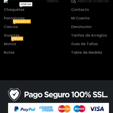
TIENDA
AREA DE CLIENTES
OFERTAS
Chaquetas
Contacto
Pantalones
Mi Cuenta
DISCUENTOS
Cascos
Devolucion
Guantes
Tarifas de Arreglos
REBAJAS
Monos
Guia de Tallas
Botas
Table de Medida