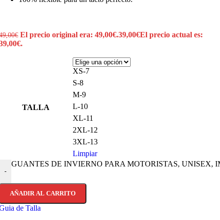
El precio original era: 49,00€.
39,00
€
El precio actual es:
49,00
€
39,00€.
XS-7
S-8
M-9
L-10
TALLA
XL-11
2XL-12
3XL-13
Limpiar
GUANTES DE INVIERNO PARA MOTORISTAS, UNISEX, I
-
AÑADIR AL CARRITO
Guia de Talla