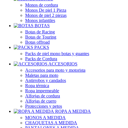
Monos de cordura
Monos De piel 1 Pieza
Monos de piel 2 piezas
Monos infantiles
BOTAS
Botas de Racing
Botas de Touring
Botas offroad
PACKS
Packs de piel mono botas y guantes
Packs de Cordura
ACCESORIOS
Accesorios para moto y motorista
Maletas para moto
Antirrobos y candados
Ropa térmica
Ropa impermeable
Alforjas de cordura
Alforjas de cuero
Protecciones y petos
ROPA A MEDIDA
MONOS A MEDIDA
CHAQUETAS A MEDIDA
PANTALONES A MEDIDA