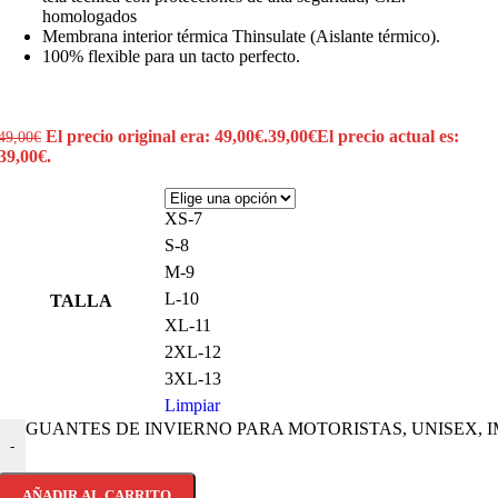
homologados
Membrana interior térmica Thinsulate (Aislante térmico).
100% flexible para un tacto perfecto.
El precio original era: 49,00€.
39,00
€
El precio actual es:
49,00
€
39,00€.
XS-7
S-8
M-9
L-10
TALLA
XL-11
2XL-12
3XL-13
Limpiar
GUANTES DE INVIERNO PARA MOTORISTAS, UNISEX, IM
-
AÑADIR AL CARRITO