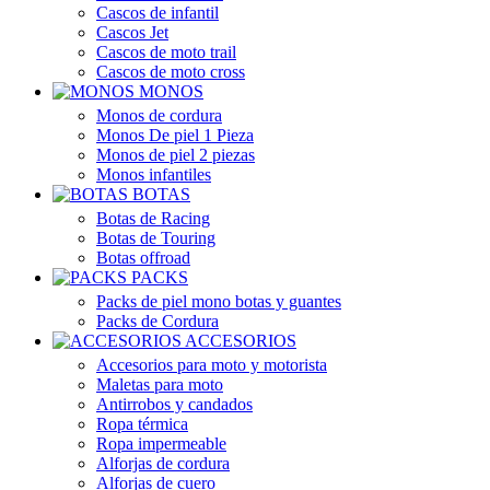
Cascos de infantil
Cascos Jet
Cascos de moto trail
Cascos de moto cross
MONOS
Monos de cordura
Monos De piel 1 Pieza
Monos de piel 2 piezas
Monos infantiles
BOTAS
Botas de Racing
Botas de Touring
Botas offroad
PACKS
Packs de piel mono botas y guantes
Packs de Cordura
ACCESORIOS
Accesorios para moto y motorista
Maletas para moto
Antirrobos y candados
Ropa térmica
Ropa impermeable
Alforjas de cordura
Alforjas de cuero