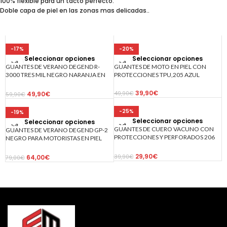
100% flexible para un tacto perfecto.
Doble capa de piel en las zonas mas delicadas..
-17%
-20%
Seleccionar opciones
Seleccionar opciones
GUANTES DE VERANO DEGEND R-
GUANTES DE MOTO EN PIEL CON
3000 TRES MIL NEGRO NARANJA EN
PROTECCIONES TPU,205 AZUL
PIEL DECABRA ALTA CALIDAD
39,90
€
49,90
€
49,90
€
59,90
€
-25%
-19%
Seleccionar opciones
Seleccionar opciones
GUANTES DE CUERO VACUNO CON
GUANTES DE VERANO DEGEND GP-2
PROTECCIONES Y PERFORADOS 206
NEGRO PARA MOTORISTAS EN PIEL
NEGRO
CABRA DE ALTA CALIDAD
29,90
€
64,00
€
39,90
€
79,00
€