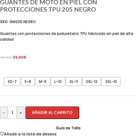
GUANTES DE MOTO EN PIEL CON
PROTECCIONES TPU 205 NEGRO
SKU:
GM205 NEGRO
Guantes con protecciones de poliuretano TPU fabricado en piel de alta
calidad
39,90
€
49,90
€
XS-7
S-8
M-9
L-10
XL-11
2XL-12
3XL-13
AÑADIR AL CARRITO
-
+
Guia de Talla
Añadir a la lista de deseos