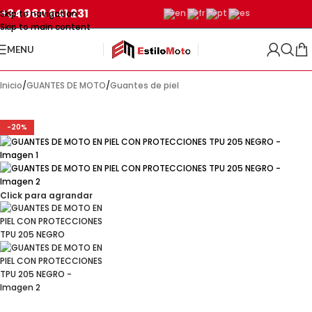
+34 960 641 231
Skip to navigation
Skip to main content
MENU
Inicio
/
GUANTES DE MOTO
/
Guantes de piel
-20%
Click para agrandar