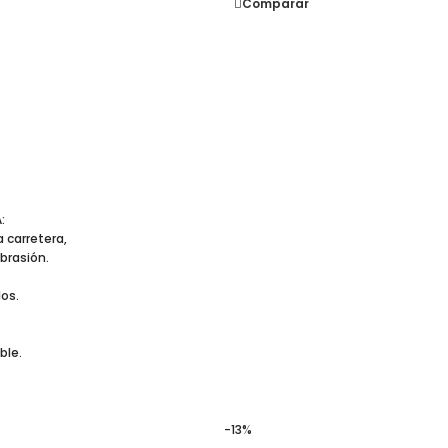
Comparar
:
 carretera,
brasión.
los.
ble.
-13%