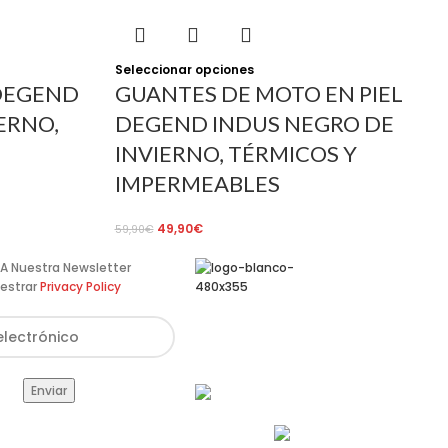
Seleccionar opciones
DEGEND
GUANTES DE MOTO EN PIEL
ERNO,
DEGEND INDUS NEGRO DE
INVIERNO, TÉRMICOS Y
IMPERMEABLES
49,90
€
59,90
€
te A Nuestra Newsletter
estrar
Privacy Policy
Av. de Pérez Galdós, 122,
46008 València
info@estilomoto.com
633 688 666