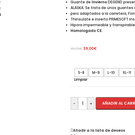
Guante de
Invierno
DEGEND present
ALASKA: Se trata de unos guantes d
pero adaptados a la carretera, Forr
Thinsulate e inserto PRIMESOFT I
Hipora impermeable y transpirable
Homologado CE
.
39,00
€
49,00
€
S-8
M-9
L-10
XL-11
Limpiar
AÑADIR AL CAR
-
+
Añadir a la lista de deseos