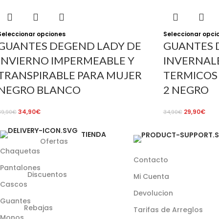
Seleccionar opciones
Seleccionar opci
GUANTES DEGEND LADY DE
GUANTES 
INVIERNO IMPERMEABLE Y
INVERNAL
TRANSPIRABLE PARA MUJER
TERMICOS ,
NEGRO BLANCO
2 NEGRO
34,90
€
29,90
€
39,90
€
34,90
€
TIENDA
Ofertas
Chaquetas
Contacto
Pantalones
Discuentos
Mi Cuenta
Cascos
Devolucion
Guantes
Rebajas
Tarifas de Arreglos
Monos