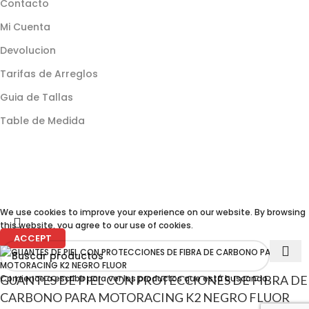
Contacto
Mi Cuenta
Devolucion
Tarifas de Arreglos
Guia de Tallas
Table de Medida
We use cookies to improve your experience on our website. By browsing
this website, you agree to our use of cookies.
ACCEPT
Comience a escribir para ver los productos que está buscando.
GUANTES DE PIEL CON PROTECCIONES DE FIBRA DE
CARBONO PARA MOTORACING K2 NEGRO FLUOR