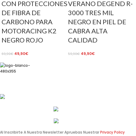
CON PROTECCIONES
VERANO DEGEND R-
DE FIBRA DE
3000 TRES MIL
CARBONO PARA
NEGRO EN PIEL DE
MOTORACING K2
CABRA ALTA
NEGRO ROJO
CALIDAD
49,90
€
49,90
€
69,90
€
59,90
€
Av. de Pérez Galdós, 122, 46008 València
info@estilomoto.com
633 688 666
960 64 12 31
Al Inscribirte A Nuestra Newsletter Apruebas Nuestrar
Privacy Policy