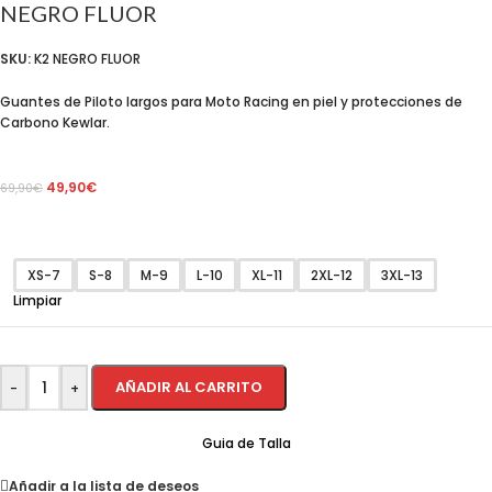
NEGRO FLUOR
SKU:
K2 NEGRO FLUOR
Guantes de Piloto largos para Moto Racing en piel y protecciones de
Carbono Kewlar.
49,90
€
69,90
€
XS-7
S-8
M-9
L-10
XL-11
2XL-12
3XL-13
Limpiar
AÑADIR AL CARRITO
-
+
Guia de Talla
Añadir a la lista de deseos