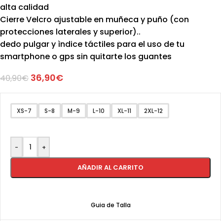
alta calidad
Cierre Velcro ajustable en muñeca y puño (con
protecciones laterales y superior)..
dedo pulgar y ìndice táctiles para el uso de tu
smartphone o gps sin quitarte los guantes
36,90
€
40,90
€
XS-7
S-8
M-9
L-10
XL-11
2XL-12
-
+
AÑADIR AL CARRITO
Guia de Talla