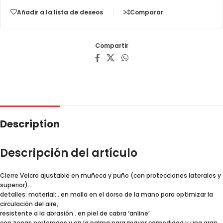
Añadir a la lista de deseos
Comparar
Compartir
Description
Descripción del artículo
Cierre Velcro ajustable en muñeca y puño (con protecciones laterales y
superior)..
detalles: material: . en malla en el dorso de la mano para optimizar la
circulación del aire,
resistente a la abrasión . en piel de cabra ‘anline’
con zonas perforadas y en la palma para mayor comodidad y una gran