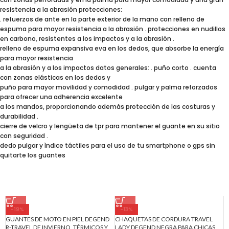
resistencia a la abrasión protecciones:
. refuerzos de ante en la parte exterior de la mano con relleno de
espuma para mayor resistencia a la abrasión . protecciones en nudillos
en carbono, resistentes a los impactos y a la abrasión .
relleno de espuma expansiva eva en los dedos, que absorbe la energía
para mayor resistencia
a la abrasión y a los impactos datos generales: . puño corto . cuenta
con zonas elásticas en los dedos y
puño para mayor movilidad y comodidad . pulgar y palma reforzados
para ofrecer una adherencia excelente
a los mandos, proporcionando además protección de las costuras y
durabilidad .
cierre de velcro y lengüeta de tpr para mantener el guante en su sitio
con seguridad .
dedo pulgar y ìndice táctiles para el uso de tu smartphone o gps sin
quitarte los guantes
-19%
-13%
GUANTES DE MOTO EN PIEL DEGEND
CHAQUETAS DE CORDURA TRAVEL
R-TRAVEL DE INVIERNO, TÉRMICOS Y
LADY DEGEND NEGRA PARA CHICAS