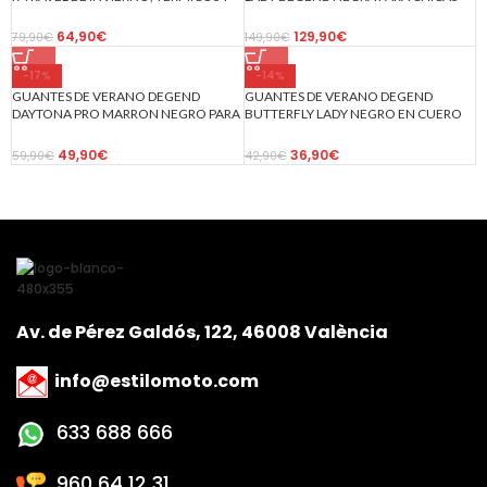
IMPERMEABLES NEGRO
3/4 IMPERMEABLE TRANSPIRABLE
64,90
€
129,90
€
79,90
€
149,90
€
-17%
-14%
GUANTES DE VERANO DEGEND
GUANTES DE VERANO DEGEND
DAYTONA PRO MARRON NEGRO PARA
BUTTERFLY LADY NEGRO EN CUERO
MOTORISTAS EN PIEL CABRA DE ALTA
DE CABRA PARA MUJER
CALIDAD
49,90
€
36,90
€
59,90
€
42,90
€
Av. de Pérez Galdós, 122, 46008 València
info@estilomoto.com
633 688 666
960 64 12 31