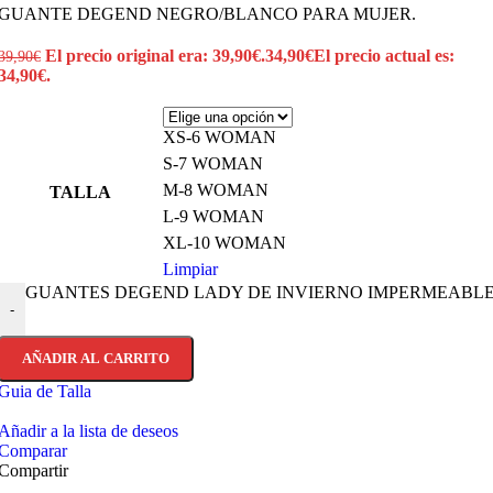
GUANTE DEGEND NEGRO/BLANCO PARA MUJER.
El precio original era: 39,90€.
34,90
€
El precio actual es:
39,90
€
34,90€.
XS-6 WOMAN
S-7 WOMAN
M-8 WOMAN
TALLA
L-9 WOMAN
XL-10 WOMAN
Limpiar
GUANTES DEGEND LADY DE INVIERNO IMPERMEABLE Y
-
AÑADIR AL CARRITO
Guia de Talla
Añadir a la lista de deseos
Comparar
Compartir