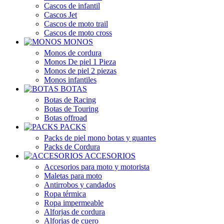
Cascos de infantil
Cascos Jet
Cascos de moto trail
Cascos de moto cross
MONOS
Monos de cordura
Monos De piel 1 Pieza
Monos de piel 2 piezas
Monos infantiles
BOTAS
Botas de Racing
Botas de Touring
Botas offroad
PACKS
Packs de piel mono botas y guantes
Packs de Cordura
ACCESORIOS
Accesorios para moto y motorista
Maletas para moto
Antirrobos y candados
Ropa térmica
Ropa impermeable
Alforjas de cordura
Alforjas de cuero