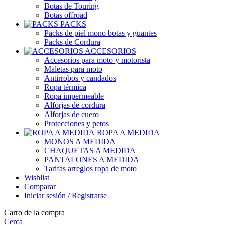
Botas de Touring
Botas offroad
PACKS
Packs de piel mono botas y guantes
Packs de Cordura
ACCESORIOS
Accesorios para moto y motorista
Maletas para moto
Antirrobos y candados
Ropa térmica
Ropa impermeable
Alforjas de cordura
Alforjas de cuero
Protecciones y petos
ROPA A MEDIDA
MONOS A MEDIDA
CHAQUETAS A MEDIDA
PANTALONES A MEDIDA
Tarifas arreglos ropa de moto
Wishlist
Comparar
Iniciar sesión / Registrarse
Carro de la compra
Cerca