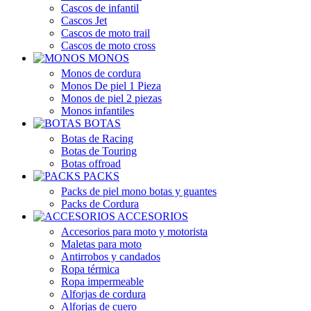
Cascos de infantil
Cascos Jet
Cascos de moto trail
Cascos de moto cross
MONOS
Monos de cordura
Monos De piel 1 Pieza
Monos de piel 2 piezas
Monos infantiles
BOTAS
Botas de Racing
Botas de Touring
Botas offroad
PACKS
Packs de piel mono botas y guantes
Packs de Cordura
ACCESORIOS
Accesorios para moto y motorista
Maletas para moto
Antirrobos y candados
Ropa térmica
Ropa impermeable
Alforjas de cordura
Alforjas de cuero