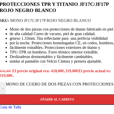
PROTECCIONES TPR Y TITANIO JF17C/JF17P
ROJO NEGRO BLANCO
SKU:
MONO JF17C/JF17P ROJO NEGRO BLANCO
Mono de dos piezas con protecciones de titanio fabricado en piel
de alta calidad Cuero de vacuno, piel de gran calidad,
grueso 1.33mm. Tira reflectante para una perfecta visibilidad
por la noche. Protecciones homologadas CE, en codos, hombros,
fácilmente extraíbles. Protecciones exteriores de titanio y
TPU-TPR en hombros. Forro térmico interior extraíble.
Deslizaderas desmontables y fácilmente cambiables,
unidas al pantalón con Velcro Cintura y pernera ajustable.
El precio original era: 418,00€.
319,00
€
El precio actual es:
418,00
€
319,00€.
MONO DE CUERO DE DOS PIEZAS CON PROTECCIONES TP
-
AÑADIR AL CARRITO
Guia de Talla