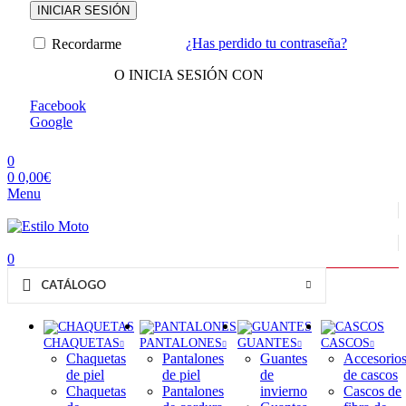
INICIAR SESIÓN
¿Has perdido tu contraseña?
Recordarme
O INICIA SESIÓN CON
Facebook
Google
0
0
0,00
€
Menu
0
CATÁLOGO
CHAQUETAS
PANTALONES
GUANTES
CASCOS
Chaquetas
Pantalones
Guantes
Accesorio
de piel
de piel
de
de cascos
Chaquetas
Pantalones
invierno
Cascos de