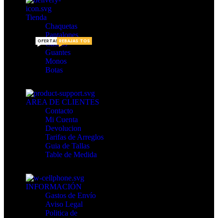
elegir
Tienda
en
Chaquetas
la
Pantalones
página
OFERTAS
REBAJAS
DISCUENTOS
Cascos
de
Guantes
Monos
producto
Botas
AREA DE CLIENTES
Contacto
Mi Cuenta
Devolucion
Tarifas de Arreglos
Guia de Tallas
Table de Medida
INFORMACIÓN
Gastos de Envío
Aviso Legal
Politica de