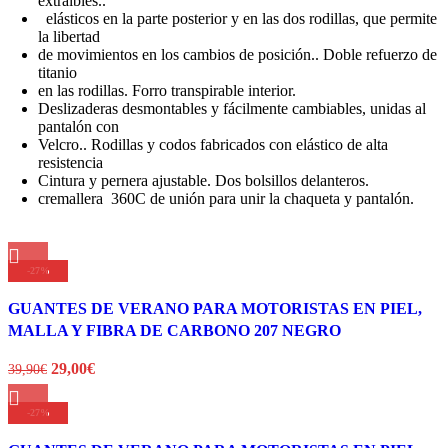
extraíbles..
elásticos en la parte posterior y en las dos rodillas, que permite
la libertad
de movimientos en los cambios de posición.. Doble refuerzo de
titanio
en las rodillas. Forro transpirable interior.
Deslizaderas desmontables y fácilmente cambiables, unidas al
pantalón con
Velcro.. Rodillas y codos fabricados con elástico de alta
resistencia
Cintura y pernera ajustable. Dos bolsillos delanteros.
cremallera 360C de unión para unir la chaqueta y pantalón.
-27%
Este
Comparar
GUANTES DE VERANO PARA MOTORISTAS EN PIEL,
producto
Vista rápida
MALLA Y FIBRA DE CARBONO 207 NEGRO
tiene
Añadir a la lista de deseos
múltiples
El
El
29,00
€
39,90
€
variantes.
precio
precio
Las
original
actual
-27%
opciones
Este
era:
es:
Comparar
se