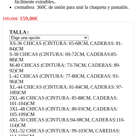
fácilmente extraíbles..
cremallera 360C de unión para unir la chaqueta y pantalón.
El
El
159,00
€
199,90
€
precio
precio
original
actual
TALLA
era:
es:
XS-36 CHICAS (CINTURA: 65-68CM, CADERAS: 81-
199,90€.
159,00€.
84)CM
S-38 CHICAS (CINTURA: 69-72CM, CADERAS:85-
88)CM
M-40 CHICAS (CINTURA: 73-76CM, CADERAS: 89-
92)CM
L-42 CHICAS (CINTURA: 77-80CM, CADERAS: 93-
96)CM
XL-44 CHICAS (CINTURA: 81-84CM, CADERAS: 97-
100)CM
2XL-46 CHICAS (CINTURA: 85-88CM, CADERAS:
101-104)CM
3XL-48 CHICAS (CINTURA: 89-93CM, CADERAS:
105-109)CM
4XL-50 CHICAS (CINTURA:94-98CM, CADERAS:110-
114)CM
5XL-52 CHICAS (CINTURA: 99-103CM, CAREDAS: