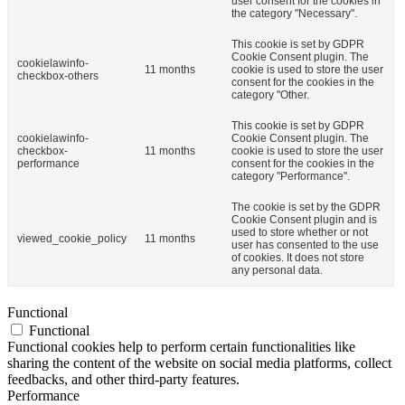
user consent for the cookies in
the category "Necessary".
This cookie is set by GDPR
Cookie Consent plugin. The
cookielawinfo-
11 months
cookie is used to store the user
checkbox-others
consent for the cookies in the
category "Other.
This cookie is set by GDPR
cookielawinfo-
Cookie Consent plugin. The
checkbox-
11 months
cookie is used to store the user
performance
consent for the cookies in the
category "Performance".
The cookie is set by the GDPR
Cookie Consent plugin and is
used to store whether or not
viewed_cookie_policy
11 months
user has consented to the use
of cookies. It does not store
any personal data.
Functional
Functional
Functional cookies help to perform certain functionalities like
sharing the content of the website on social media platforms, collect
feedbacks, and other third-party features.
Performance