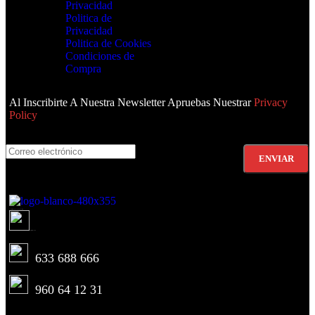
Privacidad
Politica de
Privacidad
Politica de Cookies
Condiciones de
Compra
Al Inscribirte A Nuestra Newsletter Apruebas Nuestrar
Privacy
Policy
Av. de Pérez Galdós, 122, 46008 València
info@estilomoto.com
633 688 666
960 64 12 31