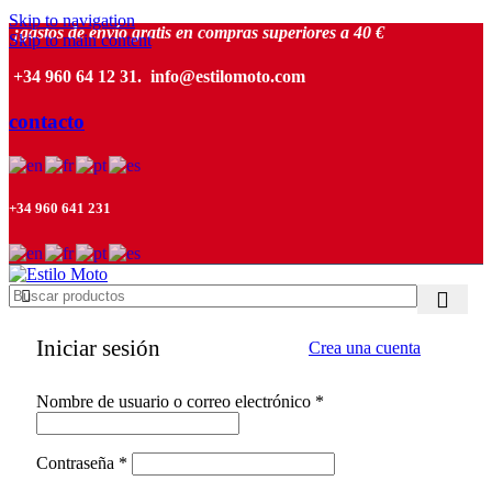
Skip to navigation
¡gastos de envío gratis en compras superiores a 40 €
Skip to main content
+34 960 64 12 31. info@estilomoto.com
contacto
+34 960 641 231
Iniciar sesión
Crea una cuenta
Obligatorio
Nombre de usuario o correo electrónico
*
Obligatorio
Contraseña
*