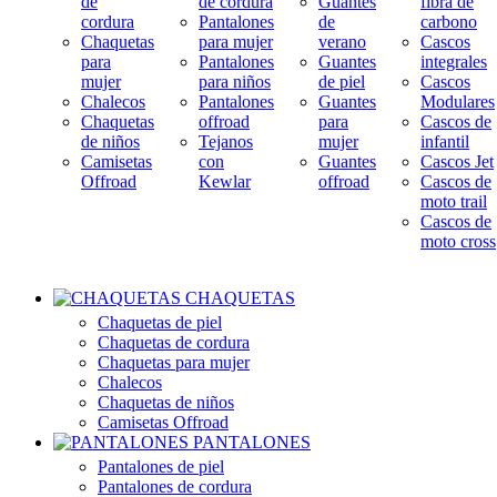
de
de cordura
Guantes
fibra de
cordura
Pantalones
de
carbono
Chaquetas
para mujer
verano
Cascos
para
Pantalones
Guantes
integrales
mujer
para niños
de piel
Cascos
Chalecos
Pantalones
Guantes
Modulares
Chaquetas
offroad
para
Cascos de
de niños
Tejanos
mujer
infantil
Camisetas
con
Guantes
Cascos Jet
Offroad
Kewlar
offroad
Cascos de
moto trail
Cascos de
moto cross
CHAQUETAS
Chaquetas de piel
Chaquetas de cordura
Chaquetas para mujer
Chalecos
Chaquetas de niños
Camisetas Offroad
PANTALONES
Pantalones de piel
Pantalones de cordura