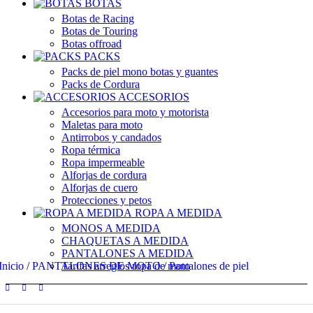
BOTAS
Botas de Racing
Botas de Touring
Botas offroad
PACKS
Packs de piel mono botas y guantes
Packs de Cordura
ACCESORIOS
Accesorios para moto y motorista
Maletas para moto
Antirrobos y candados
Ropa térmica
Ropa impermeable
Alforjas de cordura
Alforjas de cuero
Protecciones y petos
ROPA A MEDIDA
MONOS A MEDIDA
CHAQUETAS A MEDIDA
PANTALONES A MEDIDA
Inicio
/
PANTALONES DE MOTO
Tarifas arreglos ropa de moto
/
Pantalones de piel