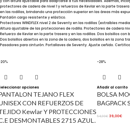
y con altura ajustable para adaptarse a tus necesidades. Además, inco
protectores de cadera de nivel 1 y refuerzos de Kevlar en la parte trasera
en las rodillas, brindando una protección superior en las áreas más expu
Pantalón cargo resistente y elástico.
Protectores WINDFLEX nivel 2 de Seventy en las rodillas (extraíbles medi
Altura ajustable de las protecciones de rodilla. Protectores de cadera nive
Refuerzo de Kevlar en la parte trasera y en las rodillas. Dos bolsillos co
Dos bolsillos abiertos en la zona de la cadera, dos bolsillos en la zona tr
Pasadores para cinturón. Portallaves de Seventy. Ajuste ceñido. Certifi
-20%
-28%
Seleccionar opciones
Añadir al carrito
PANTALON TEJANO FLEX
BOLSA MO
UNISEX CON REFUERZOS DE
BAGPACK 
TEJIDO Kewlar Y PROTECCIONES
39,00
€
54,00
€
C.E DESMONTABLES 2715 AZUL.