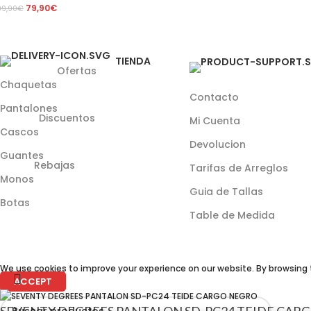
79,90
€
99,90
€
TIENDA
Ofertas
Chaquetas
Contacto
Pantalones
Discuentos
Mi Cuenta
Cascos
Devolucion
Guantes
Rebajas
Tarifas de Arreglos
Monos
Guia de Tallas
Botas
Table de Medida
We use cookies to improve your experience on our website. By browsing t
ACCEPT