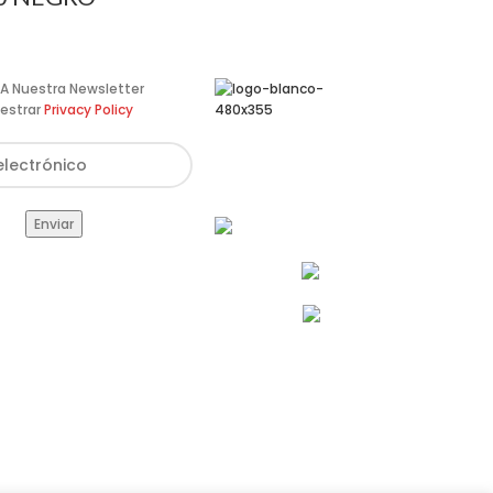
te A Nuestra Newsletter
estrar
Privacy Policy
Av. de Pérez Galdós, 122,
46008 València
info@estilomoto.com
633 688 666
960 64 12 31