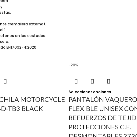
rpora
 y
estas.
ante cremallera externa).
l 1.
n botones en los costados.
asera.
cado EN17092-4:2020
-20%
Seleccionar opciones
CHILA MOTORCYCLE
PANTALÓN VAQUERO
SD-TB3 BLACK
FLEXIBLE UNISEX CO
REFUERZOS DE TEJID
PROTECCIONES C.E.
DESMONTABLES 272