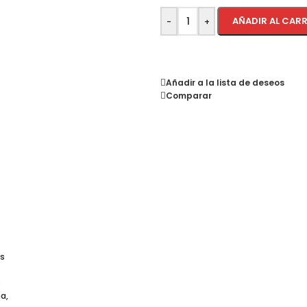
AÑADIR AL CAR
-
+
Añadir a la lista de deseos
Comparar
es
s
a,