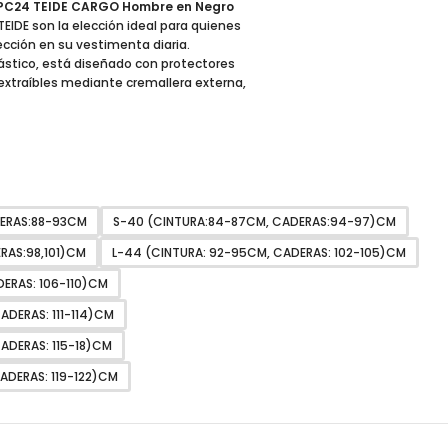
-PC24 TEIDE CARGO Hombre en Negro
IDE son la elección ideal para quienes
ección en su vestimenta diaria.
lástico, está diseñado con protectores
, extraíbles mediante cremallera externa,
DERAS:88-93CM
S-40 (CINTURA:84-87CM, CADERAS:94-97)CM
RAS:98,101)CM
L-44 (CINTURA: 92-95CM, CADERAS: 102-105)CM
ERAS: 106-110)CM
ADERAS: 111-114)CM
ADERAS: 115-18)CM
CADERAS: 119-122)CM