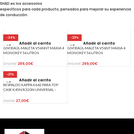
SHAD.es los accesorios
específicos para cada producto, pensados para mejorar su experiencia
de conducción.
-24%
-23%
Añadir al carrito
Añadir al carrito
GIVI BAÚL-MALETA V56NNT MAXIA 4
GIVI BAÚL-MALETA V56NT MAXIA 4
MONOKEY 56 LITROS
MONOKEY 56 LITROS
289,00
€
299,00
€
379,00
€
390,00
€
-21%
Añadir al carrito
RESPALDO KAPPA K642 PARA TOP
CASE K45N/K320N UNIVERSAL –
NEGRO
27,00
€
34,00
€