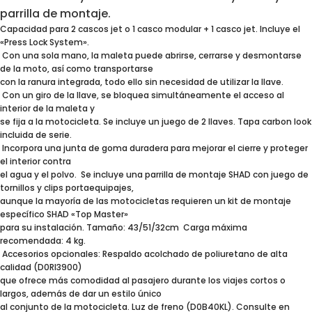
parrilla de montaje.
Capacidad para 2 cascos jet o 1 casco modular + 1 casco jet. Incluye el
«Press Lock System».
Con una sola mano, la maleta puede abrirse, cerrarse y desmontarse
de la moto, así como transportarse
con la ranura integrada, todo ello sin necesidad de utilizar la llave.
Con un giro de la llave, se bloquea simultáneamente el acceso al
interior de la maleta y
se fija a la motocicleta. Se incluye un juego de 2 llaves. Tapa carbon look
incluida de serie.
Incorpora una junta de goma duradera para mejorar el cierre y proteger
el interior contra
el agua y el polvo. Se incluye una parrilla de montaje SHAD con juego de
tornillos y clips portaequipajes,
aunque la mayoría de las motocicletas requieren un kit de montaje
específico SHAD «Top Master»
para su instalación. Tamaño: 43/51/32cm Carga máxima
recomendada: 4 kg.
Accesorios opcionales: Respaldo acolchado de poliuretano de alta
calidad (D0RI3900)
que ofrece más comodidad al pasajero durante los viajes cortos o
largos, además de dar un estilo único
al conjunto de la motocicleta. Luz de freno (D0B40KL). Consulte en