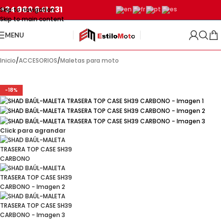
+34 960 641 231
Skip to navigation
Skip to main content
MENU
Inicio
/
ACCESORIOS
/
Maletas para moto
-18%
Click para agrandar