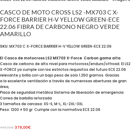
CASCO DE MOTO CROSS LS2 -MX703 C X-
FORCE BARRIER H-V YELLOW GREEN-ECE
22.06 FIBRA DE CARBONO NEGRO VERDE
AMARILLO
SKU:
MX703 C X-FORCE BARRIER H-V YELLOW GREEN-ECE 22.06
El Casco de motocross LS2 MX703 X-Force Carbon gama alta
Casco de carbono de alto nivel para motocross/enduro/offroad. El LS2
X-FORCE ya cumple con los estrictos requisitos del futuro ECE 22.06
relevante y brilla con un bajo peso de solo 1.250 gramos. Gracias
a la excelente ventilación a través de numerosas aberturas de gran
área,
Placa de seguridad metálica Sistema de liberación de emergencia
Correa de barbilla reforzada
3 tamaños de carcasa: XS-S, M-L, XL-2XL-3XL
Peso: 1200 ± 50 gr Cumple con la normativa ECE 22.06
379,00
€
449,00
€