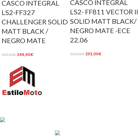
CASCO INTEGRAL
CASCO INTEGRAL
LS2- FF811 VECTOR II
LS2-FF327
SOLID MATT BLACK/
CHALLENGER SOLID
NEGRO MATE -ECE
MATT BLACK /
22.06
NEGRO MATE
233,00
€
259,00
€
246,90
€
309,00
€
Av. de Pérez Galdós, 122, 46008 València
info@estilomoto.com
633 688 666