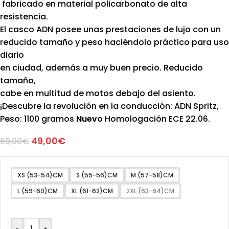
fabricado en material policarbonato de alta
resistencia.
El casco ADN posee unas prestaciones de lujo con un
reducido tamaño y peso haciéndolo práctico para uso
diario
en ciudad, además a muy buen precio. Reducido
tamaño,
cabe en multitud de motos debajo del asiento.
¡Descubre la revolución en la conducción: ADN Spritz,
Peso: 1100 gramos
Nuevo
Homologación ECE 22.06.
49,00
€
69,00
€
XS (53-54)CM
S (55-56)CM
M (57-58)CM
L (59-60)CM
XL (61-62)CM
2XL (63-64)CM
-
+