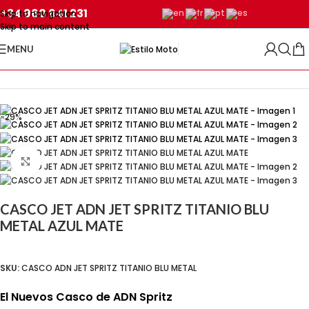
+34 960 641 231
Skip to navigation
Skip to main content
MENU
Inicio
/
CASCOS DE MOTO
/
Cascos Jet
-29%
Click para agrandar
CASCO JET ADN JET SPRITZ TITANIO BLU
METAL AZUL MATE
SKU:
CASCO ADN JET SPRITZ TITANIO BLU METAL
El Nuevos Casco de ADN Spritz