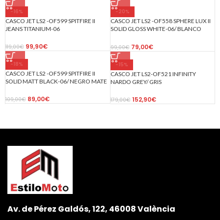
-16%
-20%
CASCO JET LS2 -OF599 SPITFIRE II
CASCO JET LS2 -OF558 SPHERE LUX II
JEANS TITANIUM-06
SOLID GLOSS WHITE-06/ BLANCO
SÓLIDO BRILLANTE
99,90
€
79,00
€
119,00
€
99,00
€
-18%
-15%
CASCO JET LS2 -OF599 SPITFIRE II
CASCO JET LS2-OF521 INFINITY
SOLID MATT BLACK-06/ NEGRO MATE
NARDO GREY/ GRIS
89,00
€
152,90
€
109,00
€
179,00
€
Av. de Pérez Galdós, 122, 46008 València