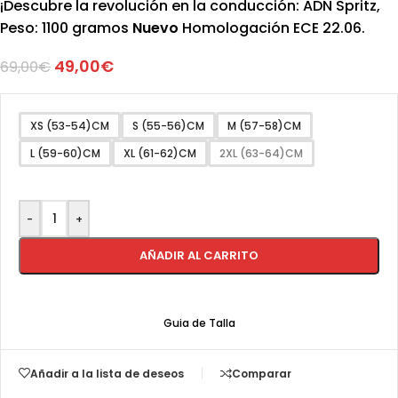
¡Descubre la revolución en la conducción: ADN Spritz,
Peso: 1100 gramos
Nuevo
Homologación ECE 22.06.
49,00
€
69,00
€
XS (53-54)CM
S (55-56)CM
M (57-58)CM
L (59-60)CM
XL (61-62)CM
2XL (63-64)CM
-
+
AÑADIR AL CARRITO
Guia de Talla
Añadir a la lista de deseos
Comparar