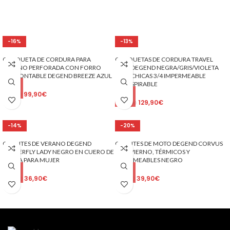
-16%
-13%
CHAQUETA DE CORDURA PARA
CHAQUETAS DE CORDURA TRAVEL
VERANO PERFORADA CON FORRO
LADY DEGEND NEGRA/GRIS/VIOLETA
DESMONTABLE DEGEND BREEZE AZUL
PARA CHICAS 3/4 IMPERMEABLE
TRANSPIRABLE
99,90
€
119,00
€
129,90
€
149,90
€
-14%
-20%
GUANTES DE VERANO DEGEND
GUANTES DE MOTO DEGEND CORVUS
BUTTERFLY LADY NEGRO EN CUERO DE
DE INVIERNO, TÉRMICOS Y
CABRA PARA MUJER
IMPERMEABLES NEGRO
36,90
€
39,90
€
42,90
€
49,90
€