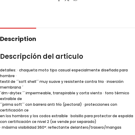
Description
Descripción del artículo
detalles: · chaqueta moto tipo casual especialmente diseñada para
hombre ·
textil de ´´soft shell´´ muy suave y resistente contra frio · inserción
membrana ´
´dm-drytex ´´ impermeable, transpirable y corta viento · forro térmico
extraíble de
´´prima soft´´ con barrera anti frío (pectoral) · protecciones con
certificación ce
en los hombros y los codos extraíble · bolsillo para protector de espalda
con certificación ce nivel 2 (se vende por separado)
· máxima visibilidad 360°: reflectante delantero/trasero/mangas