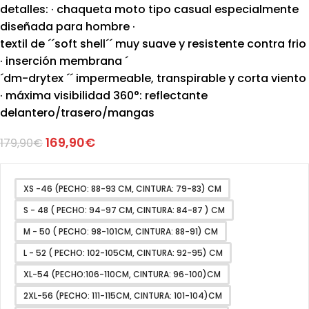
detalles: · chaqueta moto tipo casual especialmente
diseñada para hombre ·
textil de ´´soft shell´´ muy suave y resistente contra frio
· inserción membrana ´
´dm-drytex ´´ impermeable, transpirable y corta viento
· máxima visibilidad 360°: reflectante
delantero/trasero/mangas
169,90
€
179,90
€
XS -46 (PECHO: 88-93 CM, CINTURA: 79-83) CM
S - 48 ( PECHO: 94-97 CM, CINTURA: 84-87 ) CM
M - 50 ( PECHO: 98-101CM, CINTURA: 88-91) CM
L - 52 ( PECHO: 102-105CM, CINTURA: 92-95) CM
XL-54 (PECHO:106-110CM, CINTURA: 96-100)CM
2XL-56 (PECHO: 111-115CM, CINTURA: 101-104)CM