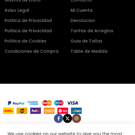
Aviso Legal
Mi Cuenta
Politica de Privacidad
Devolucion
Politica de Privacidad
Tarifas de Arreglos
Politica de Cookies
Guia de Tallas
Condiciones de Compra
Table de Medida
We use cookies on our website to give you the most
We use cookies to improve your experience on our website. By