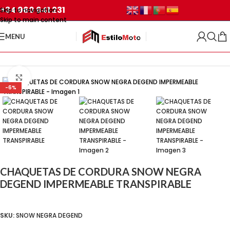
+34 960 641 231
Skip to navigation
Skip to main content
MENU
Inicio
/
CHAQUETAS
/
Chaquetas de cordura
Click para agrandar
-6%
CHAQUETAS DE CORDURA SNOW NEGRA
DEGEND IMPERMEABLE TRANSPIRABLE
SKU:
SNOW NEGRA DEGEND